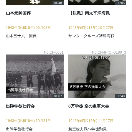
04:48
06:05
山本元帥国葬
【決戦】南太平洋海戦
1943年(昭和18年) 06月08日
1943年(昭和18年) 10月27日
山本五十六 国葬
サンタ・クルーズ諸島海戦
No.CF-0001
No.CFNH(C)-0180_3
01:07
03:40
出陣学徒壮行会
8万学徒 空の進軍大会
1943年(昭和18年) 10月31日
1943年(昭和18年) 11月17日
出陣学徒壮行会
航空総力戦へ学徒動員