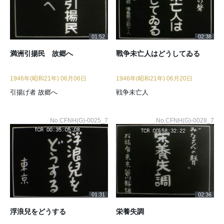
01:52
02:38
満洲引揚民 故郷へ
戰争未亡人はどうしてゐる
1946年(昭和21年) 06月06日
1946年(昭和21年) 06月20日
引揚げ者 故郷へ
戦争未亡人
No.CFNH(G)-0025_7
No.CFNH(G)-0028_7
01:31
02:36
浮浪兒をどうする
栄養失調