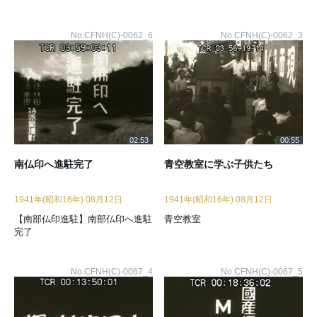
No.CFNH(C)-0062_6
No.CFNH(C)-0062_3
02:53
00:55
南仏印へ進駐完了
青空教室に学ぶ子供たち
1941年(昭和16年) 08月12日
1941年(昭和16年) 08月12日
【南部仏印進駐】南部仏印へ進駐
青空教室
完了
No.CFNH(C)-0067_4
No.CFNH(C)-0067_5