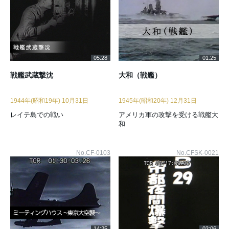
05:28
01:25
戦艦武蔵撃沈
大和（戦艦）
1944年(昭和19年) 10月31日
1945年(昭和20年) 12月31日
レイテ島での戦い
アメリカ軍の攻撃を受ける戦艦大
和
No.CF-0103
No.CFSK-0021
14:25
02:06