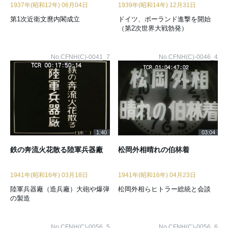
1937年(昭和12年) 06月04日
1939年(昭和14年) 12月31日
第1次近衛文麿内閣成立
ドイツ、ポーランド進撃を開始
（第2次世界大戦勃発）
No.CFNH(C)-0041_7
No.CFNH(C)-0046_4
1:40
03:04
鉄の奔流火花散る陸軍兵器廠
松岡外相晴れの伯林着
1941年(昭和16年) 03月18日
1941年(昭和16年) 04月23日
陸軍兵器廠（造兵廠）大砲や爆弾
松岡外相らヒトラー総統と会談
の製造
No.CFNH(C)-0056_5
No.CFNH(C)-0056_6