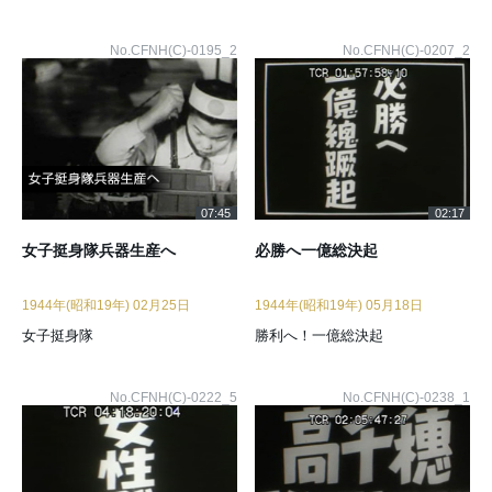
No.CFNH(C)-0195_2
No.CFNH(C)-0207_2
07:45
02:17
女子挺身隊兵器生産へ
必勝へ一億総決起
1944年(昭和19年) 02月25日
1944年(昭和19年) 05月18日
女子挺身隊
勝利へ！一億総決起
No.CFNH(C)-0222_5
No.CFNH(C)-0238_1