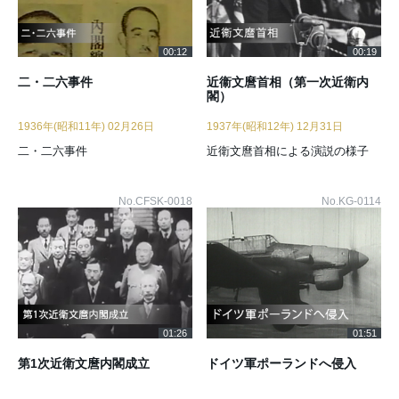
00:12
00:19
二・二六事件
近衞文麿首相（第一次近衛内
閣）
1936年(昭和11年) 02月26日
1937年(昭和12年) 12月31日
二・二六事件
近衛文麿首相による演説の様子
No.CFSK-0018
No.KG-0114
01:26
01:51
第1次近衛文麿内閣成立
ドイツ軍ポーランドへ侵入