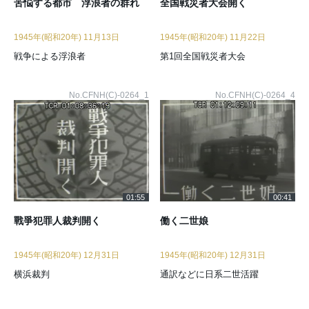
苦悩する都市 浮浪者の群れ
全国戦災者大会開く
1945年(昭和20年) 11月13日
1945年(昭和20年) 11月22日
戦争による浮浪者
第1回全国戦災者大会
No.CFNH(C)-0264_1
No.CFNH(C)-0264_4
01:55
00:41
戰爭犯罪人裁判開く
働く二世娘
1945年(昭和20年) 12月31日
1945年(昭和20年) 12月31日
横浜裁判
通訳などに日系二世活躍