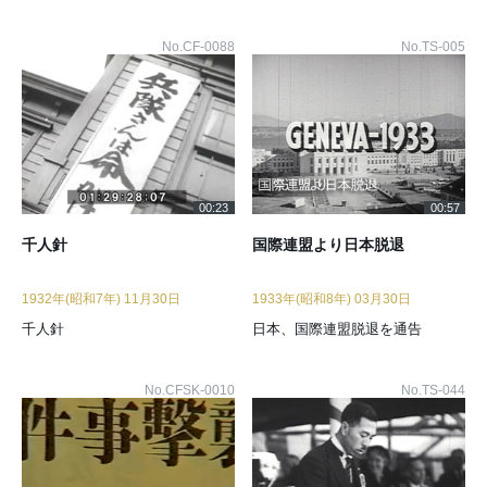
No.CF-0088
No.TS-005
00:23
00:57
千人針
国際連盟より日本脱退
1932年(昭和7年) 11月30日
1933年(昭和8年) 03月30日
千人針
日本、国際連盟脱退を通告
No.CFSK-0010
No.TS-044