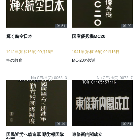
04:51
01:20
輝く航空日本
国産優秀機MC20
1941年(昭和16年) 09月16日
1941年(昭和16年) 09月16日
空の教育
MC-20の製造
No.CFNH(C)-0068_3
No.CFNH(C)-0072_7
01:49
02:51
国民皆労へ総進軍 勤労報国隊
東條新内閣成立