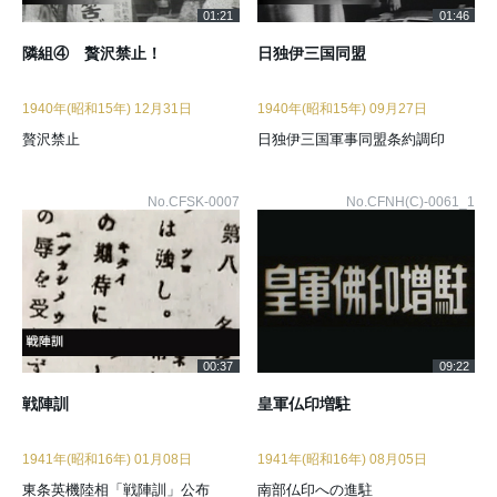
01:21
01:46
隣組④ 贅沢禁止！
日独伊三国同盟
1940年(昭和15年) 12月31日
1940年(昭和15年) 09月27日
贅沢禁止
日独伊三国軍事同盟条約調印
No.CFSK-0007
No.CFNH(C)-0061_1
00:37
09:22
戦陣訓
皇軍仏印増駐
1941年(昭和16年) 01月08日
1941年(昭和16年) 08月05日
東条英機陸相「戦陣訓」公布
南部仏印への進駐