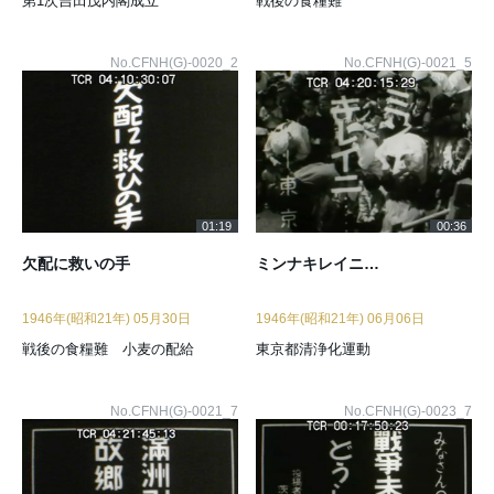
第1次吉田茂内閣成立
戦後の食糧難
No.CFNH(G)-0020_2
No.CFNH(G)-0021_5
01:19
00:36
欠配に救いの手
ミンナキレイニ…
1946年(昭和21年) 05月30日
1946年(昭和21年) 06月06日
戦後の食糧難 小麦の配給
東京都清浄化運動
No.CFNH(G)-0021_7
No.CFNH(G)-0023_7