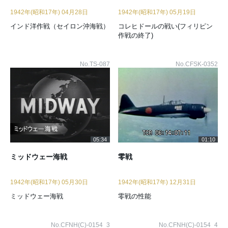
1942年(昭和17年) 04月28日
1942年(昭和17年) 05月19日
インド洋作戦（セイロン沖海戦）
コレヒドールの戦い(フィリピン
作戦の終了)
No.TS-087
No.CFSK-0352
05:34
01:10
ミッドウェー海戦
零戦
1942年(昭和17年) 05月30日
1942年(昭和17年) 12月31日
ミッドウェー海戦
零戦の性能
No.CFNH(C)-0154_3
No.CFNH(C)-0154_4