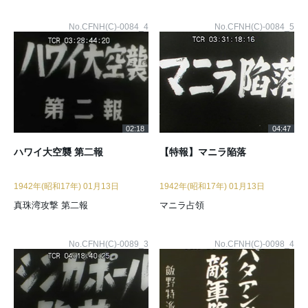
No.CFNH(C)-0084_4
No.CFNH(C)-0084_5
02:18
04:47
ハワイ大空襲 第二報
【特報】マニラ陥落
1942年(昭和17年) 01月13日
1942年(昭和17年) 01月13日
真珠湾攻撃 第二報
マニラ占領
No.CFNH(C)-0089_3
No.CFNH(C)-0098_4