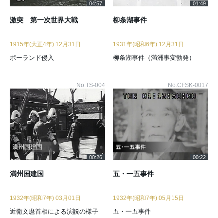
04:57
01:49
激突 第一次世界大戦
柳条湖事件
1915年(大正4年) 12月31日
1931年(昭和6年) 12月31日
ポーランド侵入
柳条湖事件（満洲事変勃発）
No.TS-004
No.CFSK-0017
00:26
00:22
満州国建国
五・一五事件
1932年(昭和7年) 03月01日
1932年(昭和7年) 05月15日
近衛文麿首相による演説の様子
五・一五事件