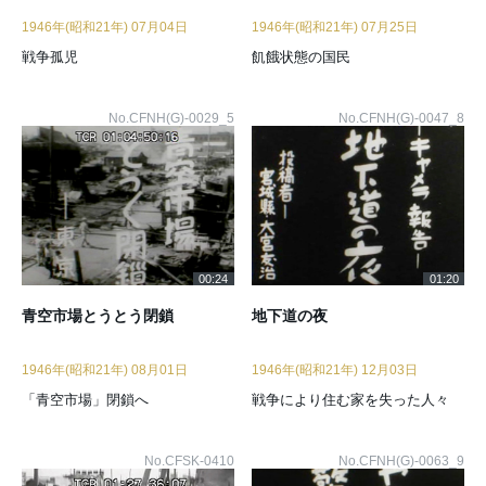
1946年(昭和21年) 07月04日
1946年(昭和21年) 07月25日
戦争孤児
飢餓状態の国民
No.CFNH(G)-0029_5
No.CFNH(G)-0047_8
00:24
01:20
青空市場とうとう閉鎖
地下道の夜
1946年(昭和21年) 08月01日
1946年(昭和21年) 12月03日
「青空市場」閉鎖へ
戦争により住む家を失った人々
No.CFSK-0410
No.CFNH(G)-0063_9