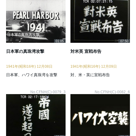
01:05
07:50
日本軍の真珠湾攻撃
対米英 宣戦布告
1941年(昭和16年) 12月08日
1941年(昭和16年) 12月09日
日本軍、ハワイ真珠湾を攻撃
対、米・英に宣戦布告
No.CFNH(C)-0079_3
No.CFNH(C)-0082_6