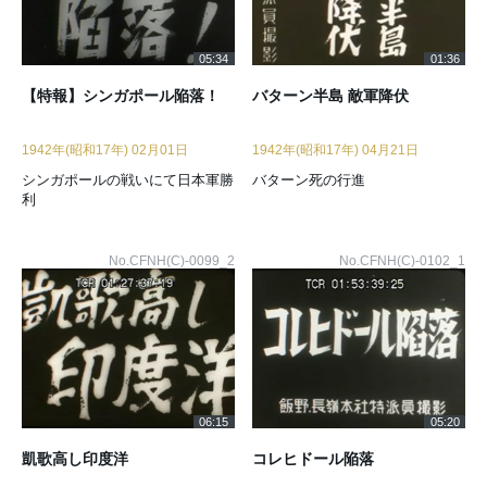
05:34
01:36
【特報】シンガポール陥落！
バターン半島 敵軍降伏
1942年(昭和17年) 02月01日
1942年(昭和17年) 04月21日
シンガポールの戦いにて日本軍勝
バターン死の行進
利
No.CFNH(C)-0099_2
No.CFNH(C)-0102_1
06:15
05:20
凱歌高し印度洋
コレヒドール陥落