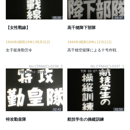
05:00
04:47
【女性戰線】
高千穂降下部隊
1944年(昭和19年) 08月31日
1944年(昭和19年) 12月21日
女子挺身勤労令
高千穂空挺隊によるテ号作戦
No.CFNH(C)-0238_2
No.CFNH(C)-0247_1
02:43
01:55
特攻勤皇隊
航技学生の操縱訓練