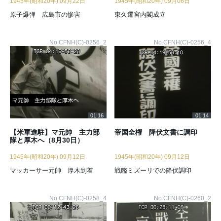
1945年(昭和20年) 09月22日
1945年(昭和20年) 09月06日
原子爆弾 広島市の惨害
東久遷宮内閣成立
No.CFNH(C)-0256_2
No.CFNH(C)-0256_4
01:16
01:14
【米軍進駐】マ元帥 主力部
帝国全権 降伏文書に調印
隊と厚木へ（8月30日）
1945年(昭和20年) 09月12日
1945年(昭和20年) 09月12日
マッカーサー元帥 厚木到着
戦艦ミズーリでの降伏調印
No.CFNH(C)-0258_4
No.CFNH(C)-0260_2