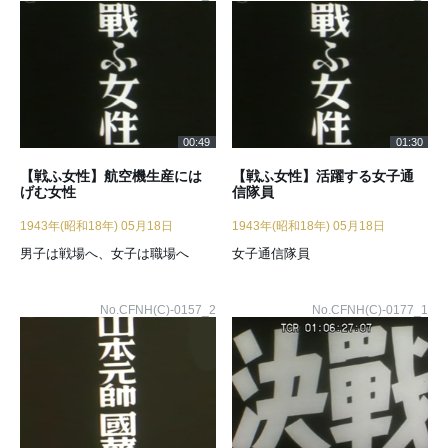
00:49
01:30
【戦ふ女性】航空機生産には
【戦ふ女性】活躍する女子通
げむ女性
信隊員
1943年(昭和18年) 05月18日
1943年(昭和18年) 05月18日
男子は戦場へ、女子は職場へ
女子通信隊員
No.CFNH(C)-0157_2
No.CFNH(C)-0177_1