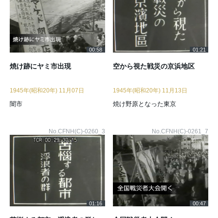
00:58
01:21
焼け跡にヤミ市出現
空から視た戦災の京浜地区
1945年(昭和20年) 11月07日
1945年(昭和20年) 11月13日
闇市
焼け野原となった東京
No.CFNH(C)-0260_3
No.CFNH(C)-0261_7
01:16
00:47