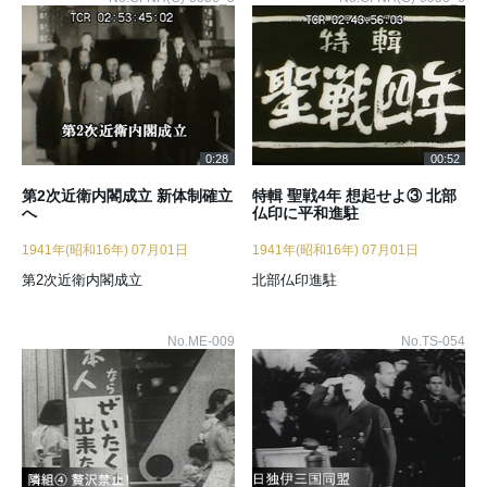
0:28
00:52
第2次近衛内閣成立 新体制確立
特輯 聖戦4年 想起せよ③ 北部
へ
仏印に平和進駐
1941年(昭和16年) 07月01日
1941年(昭和16年) 07月01日
第2次近衛内閣成立
北部仏印進駐
No.ME-009
No.TS-054