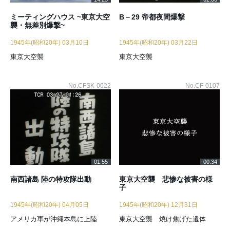
ミーティングハウス ~東京大空
B－29 帝都夜間爆撃
襲・無差別爆撃~
1945年(昭和20年) 03月10日
1945年(昭和20年) 03月22日
東京大空襲
東京大空襲
No.CFSK-0022
No.CF-0107
01:55
00:34
南西諸島 陸の特攻隊出動
東京大空襲 悲惨な被害の様
子
1945年(昭和20年) 04月05日
1945年(昭和20年) 12月31日
アメリカ軍が沖縄本島に上陸
東京大空襲 焼け焦げた遺体