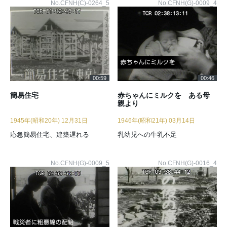
No.CFNH(C)-0264_5
No.CFNH(G)-0009_4
00:59
00:46
簡易住宅
赤ちゃんにミルクを ある母
親より
1945年(昭和20年) 12月31日
1946年(昭和21年) 03月14日
応急簡易住宅、建築遅れる
乳幼児への牛乳不足
No.CFNH(G)-0009_5
No.CFNH(G)-0016_4