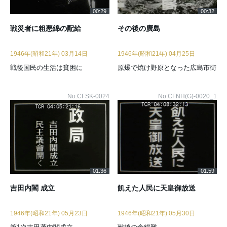
00:29
00:32
戦災者に粗悪綿の配給
その後の廣島
1946年(昭和21年) 03月14日
1946年(昭和21年) 04月25日
戦後国民の生活は貧困に
原爆で焼け野原となった広島市街
No.CFSK-0024
No.CFNH(G)-0020_1
01:36
01:59
吉田内閣 成立
飢えた人民に天皇御放送
1946年(昭和21年) 05月23日
1946年(昭和21年) 05月30日