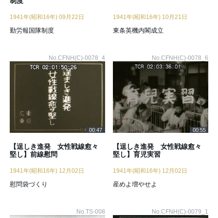
制度
1941年(昭和16年) 09月22日
1941年(昭和16年) 10月21日
勤労報国隊制度
東条英機内閣成立
No.CFNH(C)-0078_4
No.CFNH(C)-0078_6
00:47
00:55
【逞しき進発 女性戦線愈々
【逞しき進発 女性戦線愈々
堅し】前線慰問
堅し】育児実習
1941年(昭和16年) 12月02日
1941年(昭和16年) 12月02日
慰問袋づくり
産めよ増やせよ
No.TS-008
No.CFNH(C)-0079_1