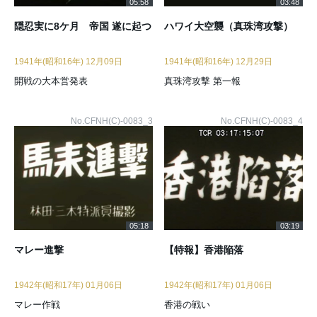
05:58
03:48
隠忍実に8ケ月 帝国 遂に起つ
ハワイ大空襲（真珠湾攻撃）
1941年(昭和16年) 12月09日
1941年(昭和16年) 12月29日
開戦の大本営発表
真珠湾攻撃 第一報
No.CFNH(C)-0083_3
No.CFNH(C)-0083_4
05:18
03:19
マレー進撃
【特報】香港陥落
1942年(昭和17年) 01月06日
1942年(昭和17年) 01月06日
マレー作戦
香港の戦い