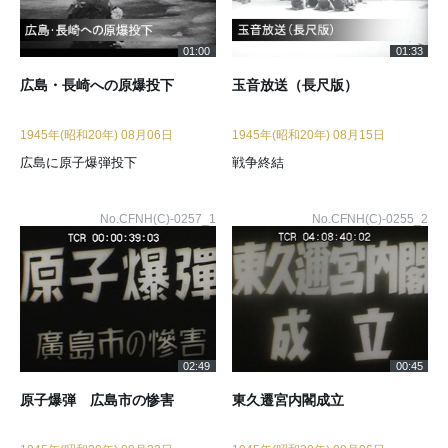
01:00
01:33
広島・長崎への原爆投下
玉音放送（長尺版）
1945年(昭和20年) 08月06日
1945年(昭和20年) 08月15日
広島に原子爆弾投下
戦争終結
No.CFNH(C)-0257_1
No.CFNH(C)-0255_2
02:49
00:45
原子爆弾 広島市の惨害
東久遷宮内閣成立