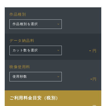
作品種別
データ納品料
-
円
映像使用料
-
円
ご利用料金目安（税別）