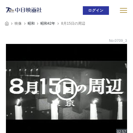
ログイン
映像
昭和
昭和42年
8月15日の周辺
No.0709_3