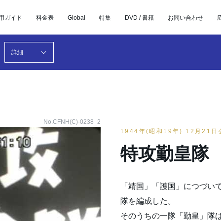
用ガイド
料金表
Global
特集
DVD / 書籍
お問い合わせ
詳細
No.CFNH(C)-0238_2
1944年(昭和19年) 12月21
特攻勤皇隊
「靖国」「護国」につづいて
隊を編成した。
そのうちの一隊「勤皇」隊は