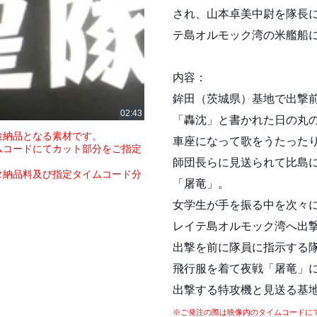
され、山本卓美中尉を隊長に
テ島オルモック湾の米艦船
内容：
鉾田（茨城県）基地で出撃
「轟沈」と書かれた日の丸
途納品となる素材です。
車座になって歌をうたった
ムコードにてカット部分をご指定
師団長らに見送られて比島
タ納品料及び指定タイムコード分
「屠竜」。
女学生が手を振る中を次々
レイテ島オルモック湾へ出撃
出撃を前に隊員に指示する
飛行服を着て夜戦「屠竜」
出撃する特攻機と見送る基
※ご発注の際は映像内のタイムコードに