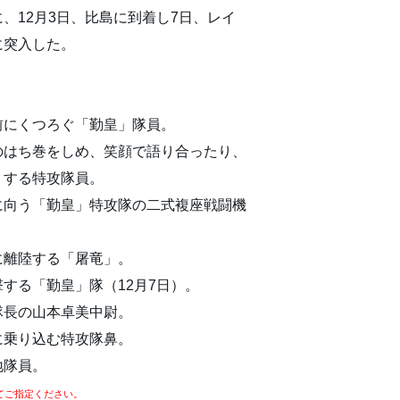
、12月3日、比島に到着し7日、レイ
に突入した。
前にくつろぐ「勤皇」隊員。
のはち巻をしめ、笑顔で語り合ったり、
りする特攻隊員。
に向う「勤皇」特攻隊の二式複座戦闘機
に離陸する「屠竜」。
する「勤皇」隊（12月7日）。
隊長の山本卓美中尉。
に乗り込む特攻隊鼻。
地隊員。
てご指定ください。