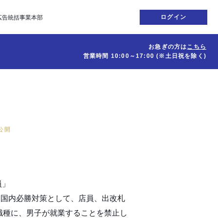
ログイン
広告統括事業本部
お急ぎの方は
こちら
営業時間
10:00～17:00
(※土日祝を除く)
日公開
】
員」
で、国内必勝対策として、店員、出改札
職種に、男子が就業することを禁止し