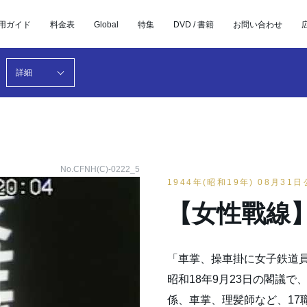
用ガイド
料金表
Global
特集
DVD / 書籍
お問い合わせ
詳細
No.CFNH(C)-0222_5
1944年(昭和19年) 08月31
【女性戰線
「車掌、操車掛に女子鉄道
昭和18年9月23日の閣議
係、車掌、理髪師など、17