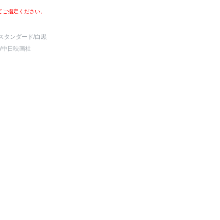
てご指定ください。
スタンダード
/白黒
/中日映画社