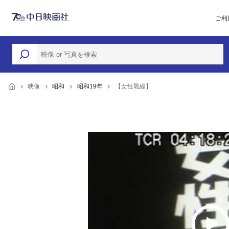
ご利
映像
昭和
昭和19年
【女性戰線】