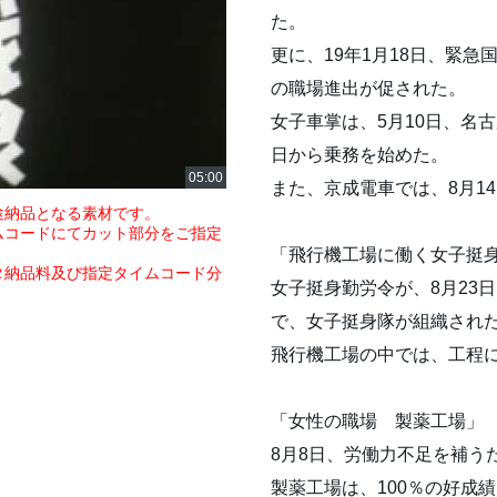
た。
更に、19年1月18日、緊
の職場進出が促された。
女子車掌は、5月10日、名
日から乗務を始めた。
また、京成電車では、8月1
途納品となる素材です。
ムコードにてカット部分をご指定
「飛行機工場に働く女子挺
タ納品料及び指定タイムコード分
女子挺身勤労令が、8月23
で、女子挺身隊が組織され
飛行機工場の中では、工程
「女性の職場 製薬工場」
8月8日、労働力不足を補う
製薬工場は、100％の好成