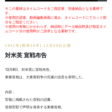
※この素材はタイムコードをご指定後、別途納品となる素材で
す。
※使用許諾後、動画編集画面に進み、タイムコードにてカット部
分をご指定ください。
※使用の有無にかかわらず、納品時にデータ納品料及び指定タイ
ムコード分の使用料がご請求となる素材です。
1941年(昭和16年) 12月09日公開
対米英 宣戦布告
12月8日、対米英に宣戦布告。
東條首相は、大東亜戦争の完遂の決意を表明した。
内容：
官報に掲載された宣戦の詔書。
首相官邸で声明を発表する東條首相。