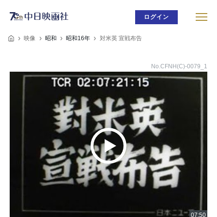
ログイン
映像
昭和
昭和16年
対米英 宣戦布告
No.CFNH(C)-0079_1