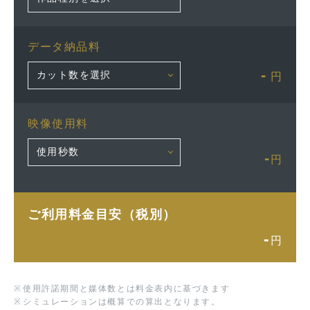
データ納品料
-
円
映像使用料
-
円
ご利用料金目安（税別）
-
円
※
使用許諾期間と媒体数とは料金表内に基づきます
※
シミュレーションは概算での算出となります。