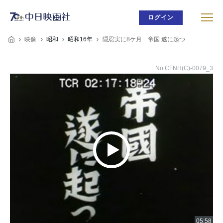
ログイン
映像
昭和
昭和16年
隠忍実に8ケ月 帝国 遂に起つ
No.CFNH(C)-0079_3