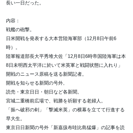
長い一日だった。
内容：
戦艦の砲撃。
日米開戦を発表する大本営陸海軍部（12月8日午前6
時）。
陸軍報道部長大平秀堆大佐「12月8日6時帝国陸海軍は本
8日未明西太平洋に於いて米英軍と戦闘状態に入れり」
開戦のニュース原稿を送る新聞記者。
開戦を知らせる新聞の号外
。
読売・東京日日・朝日など各新聞。
宮城二重橋前広場で、戦勝を祈願する老婦人。
「振へ破邪の剣」「撃滅米英」の横幕を立てて行進する
早大生。
東京日日新聞の号外「新嘉扱布哇比島猛爆」の記事を読