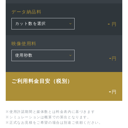
データ納品料
-
円
映像使用料
-
円
ご利用料金目安（税別）
-
円
※
使用許諾期間と媒体数とは料金表内に基づきます
※
シミュレーションは概算での算出となります。
※
正式なお見積をご希望の場合は別途ご依頼ください。