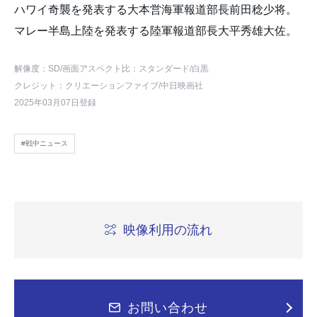
ハワイ奇襲を発表する大本営海軍報道部長前田稔少将。
マレー半島上陸を発表する陸軍報道部長大平秀雄大佐。
解像度：SD
/画面アスペクト比：スタンダード
/白黒
クレジット：クリエーションファイブ/中日映画社
2025年03月07日登録
#戦中ニュース
映像利用の流れ
お問い合わせ