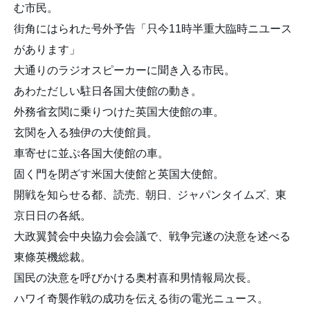
む市民。
街角にはられた号外予告「只今11時半重大臨時ニユース
があります」
大通りのラジオスピーカーに聞き入る市民。
あわただしい駐日各国大使館の動き。
外務省玄関に乗りつけた英国大使館の車。
玄関を入る独伊の大使館員。
車寄せに並ぷ各国大使館の車。
固く門を閉ざす米国大使館と英国大使館。
開戦を知らせる都、読売
朝日
ジャパンタイムズ
東
、
、
、
京日日の各紙。
大政翼賛会中央協力会会議で、戦争完遂の決意を述べる
東條英機総裁。
国民の決意を呼びかける奥村喜和男情報局次長。
ハワイ奇襲作戦の成功を伝える街の電光ニュース。