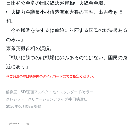
日比谷公会堂の国民総決起運動中央総会会場。
中央協力会議長小林躋造海軍大将の宣誓、出席者も唱
和。
「今や勝敗を決するは前線に対応する国民の総決起ある
のみ…」
東条英機首相の演説。
「戦いに勝つのは戦場にのみあるのではない。国民の身
近にあり」
※ご発注の際は映像内のタイムコードにてご指定ください。
解像度：SD
/画面アスペクト比：スタンダード
/カラー
クレジット：クリエーションファイブ/中日映画社
2026年06月05日登録
#戦中ニュース