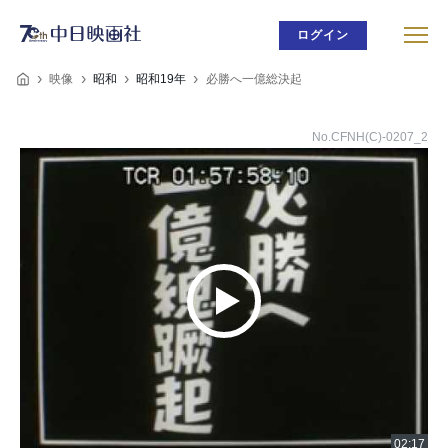
ログイン
映像
昭和
昭和19年
必勝へ一億総決起
No.CFNH(C)-0207_2