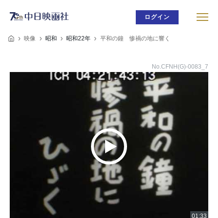
ログイン
映像
昭和
昭和22年
平和の鐘 惨禍の地に響く
No.CFNH(G)-0083_7