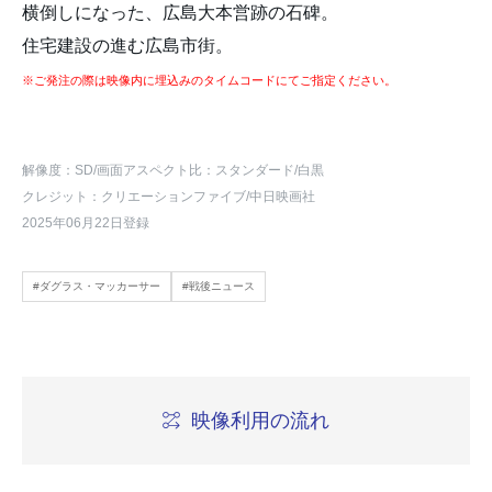
横倒しになった、広島大本営跡の石碑。
住宅建設の進む広島市街。
※ご発注の際は映像内に埋込みのタイムコードにてご指定ください。
解像度：SD
/画面アスペクト比：スタンダード
/白黒
クレジット：クリエーションファイブ/中日映画社
2025年06月22日登録
#ダグラス・マッカーサー
#戦後ニュース
映像利用の流れ