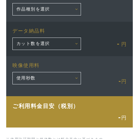
データ納品料
-
円
映像使用料
-
円
ご利用料金目安（税別）
-
円