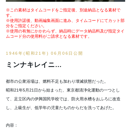
※この素材はタイムコードをご指定後、別途納品となる素材で
す。
※使用許諾後、動画編集画面に進み、タイムコードにてカット部
分をご指定ください。
※使用の有無にかかわらず、納品時にデータ納品料及び指定タイ
ムコード分の使用料がご請求となる素材です。
1946年(昭和21年) 06月06日公開
ミンナキレイニ…
都市の公衆浴場は、燃料不足も加わり壊滅状態だった。
昭和21年5月21日から始まった、東京都清浄化運動の一つとし
て、足立区内の伊興国民学校では、防火用水槽をおふろに改造
し、上級生が、低学年の児童たちのからだを洗ってあげた。
内容：