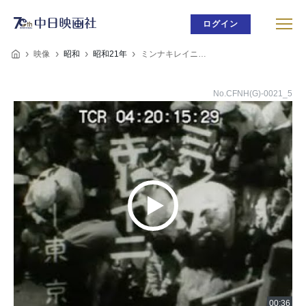
ログイン
映像
昭和
昭和21年
ミンナキレイニ…
No.CFNH(G)-0021_5