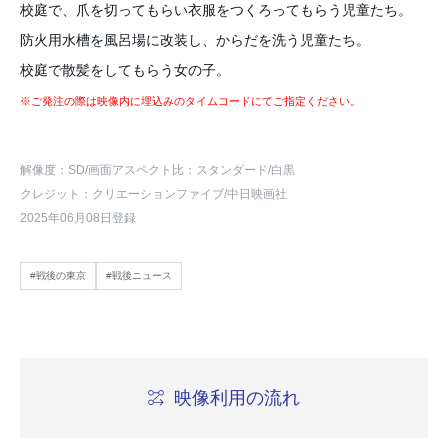
校庭で、爪を切ってもらい衣服をつくろってもらう児童たち。
防火用水槽を風呂場に改装し、からだを洗う児童たち。
校庭で散髪をしてもらう女の子。
※ご発注の際は映像内に埋込みのタイムコードにてご指定ください。
解像度：SD
/画面アスペクト比：スタンダード
/白黒
クレジット：クリエーションファイブ/中日映画社
2025年06月08日登録
#戦後の東京
#戦後ニュース
映像利用の流れ