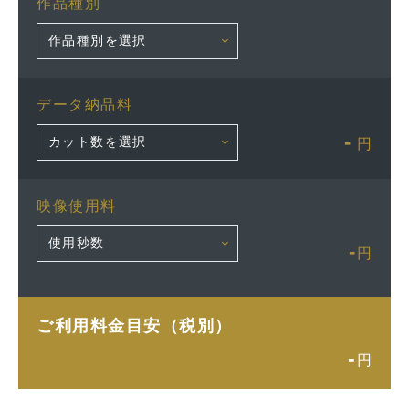
作品種別
データ納品料
-
円
映像使用料
-
円
ご利用料金目安（税別）
-
円