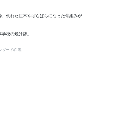
枠、倒れた巨木やばらばらになった骨組みが
年学校の焼け跡。
ンダード
/白黒