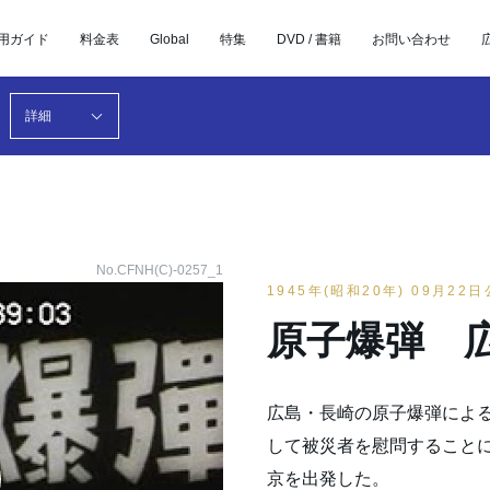
用ガイド
料金表
Global
特集
DVD / 書籍
お問い合わせ
詳細
No.CFNH(C)-0257_1
1945年(昭和20年) 09月22
原子爆弾 
広島・長崎の原子爆弾によ
して被災者を慰問することに
京を出発した。