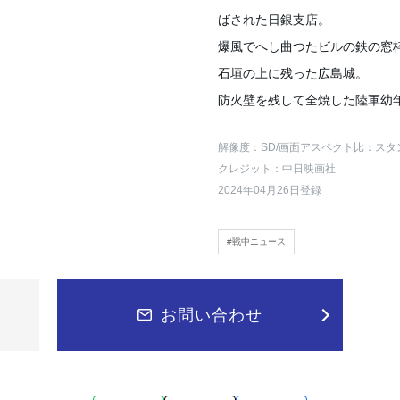
ばされた日銀支店。
爆風でへし曲つたビルの鉄の窓
石垣の上に残った広島城。
防火壁を残して全焼した陸軍幼
解像度：SD
/画面アスペクト比：スタ
クレジット：中日映画社
2024年04月26日登録
#戦中ニュース
お問い合わせ