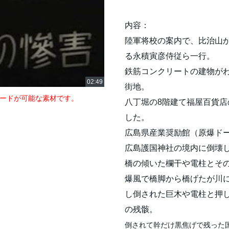
内容：
陸軍将校の案内で、比治山
る永積寅彦侍従ら一行。
鉄筋コンクリートの建物が
街地。
ードが可能な素材です。
八丁堀の8階建て福屋百貨
した。
広島県産業奨励館（原爆ド
広島護国神社の境内に倒壊
橋の傾いた欄干や電柱とそ
爆風で橋脚から橋げたが川
し倒された巨木や電柱と押
の残骸。
倒されて幹だけ黒焦げで残った