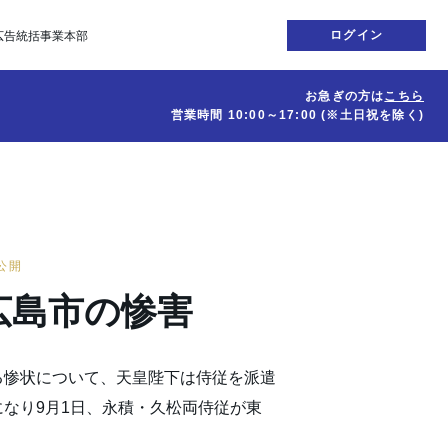
ログイン
広告統括事業本部
お急ぎの方は
こちら
営業時間
10:00～17:00
(※土日祝を除く)
日公開
広島市の惨害
る惨状について、天皇陛下は侍従を派遣
なり9月1日、永積・久松両侍従が東