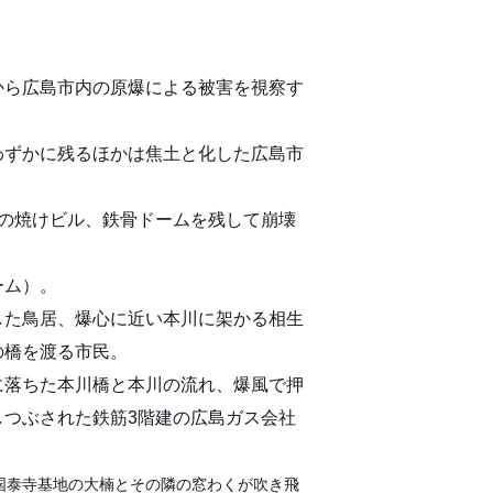
から広島市内の原爆による被害を視察す
わずかに残るほかは焦土と化した広島市
店の焼けビル、鉄骨ドームを残して崩壊
ーム）。
した鳥居、爆心に近い本川に架かる相生
の橋を渡る市民。
に落ちた本川橋と本川の流れ、爆風で押
しつぶされた鉄筋3階建の広島ガス会社
国泰寺基地の大楠とその隣の窓わくが吹き飛