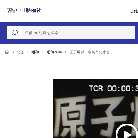
ご利
映像
昭和
昭和20年
原子爆弾 広島市の惨害