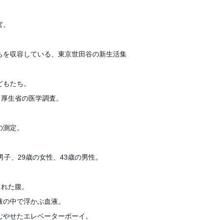
官。
ちを収容している、東京世田谷の新生活集
どもたち。
、厚生省の医学調査。
の測定。
男子、29歳の女性、43歳の男性。
くれた腹。
液の中で浮かぶ血液。
むやせたエレベーターボーイ。