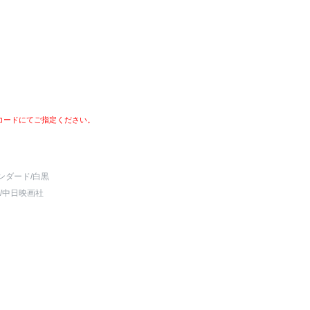
コードにてご指定ください。
ンダード
/白黒
/中日映画社