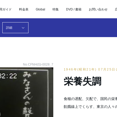
用ガイド
料金表
Global
特集
DVD / 書籍
お問い合わせ
詳細
No.CFNH(G)-0028_7
1946年(昭和21年) 07月25
栄養失調
食糧の遅配、欠配で、国民の栄
飢餓線上でくらす、東京の人々