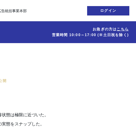
ログイン
広告統括事業本部
お急ぎの方は
こちら
営業時間
10:00～17:00
(※土日祝を除く)
日公開
養状態は極限に近づいた。
の実態をスナップした。