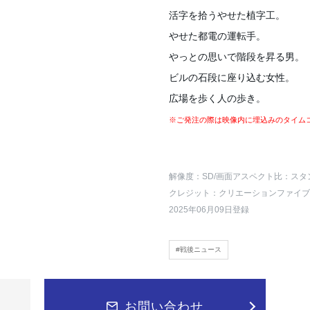
活字を拾うやせた植字工。
やせた都電の運転手。
やっとの思いで階段を昇る男。
ビルの石段に座り込む女性。
広場を歩く人の歩き。
※ご発注の際は映像内に埋込みのタイム
解像度：SD
/画面アスペクト比：スタ
クレジット：クリエーションファイブ
2025年06月09日登録
#戦後ニュース
お問い合わせ