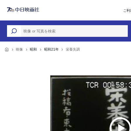
ご利
映像
昭和
昭和21年
栄養失調