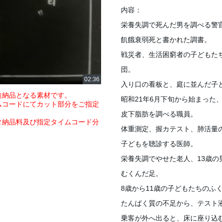
内容：
栄養失調で死んだ男を調べる警
飢餓衰弱死と書かれた調書。
戦災者、生活困窮者の子どもた
団。
入り口の看板と、庭に並んだ子
途納品となる素材です。
昭和21年6月下旬から始まった
ムコードにてカット部分をご指定
皮下脂肪を調べる職員。
タ納品料及び指定タイムコード分
体重測定、握カテスト、肺活量
子どもを聴診する医師。
栄養失調でやせた老人、13歳の
むくんだ足。
8歳から11歳の子どもたちのふ
たんばく質の不足から、テスト
乗客が外へ出ると、床に座り込