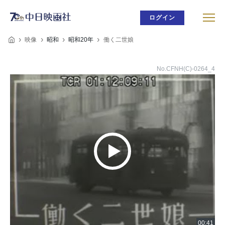
ログイン
映像
昭和
昭和20年
働く二世娘
No.CFNH(C)-0264_4