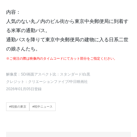
内容：
人気のない丸ノ内のビル街から東京中央郵便局に到着す
る米軍の通勤バス。
通勤バスを降りて東京中央郵便局の建物に入る日系二世
の娘さんたち。
※ご発注の際は映像内のタイムコードにてカット部分をご指定ください。
解像度：SD
/画面アスペクト比：スタンダード
/白黒
クレジット：クリエーションファイブ/中日映画社
2026年01月05日登録
#戦後の東京
#戦中ニュース