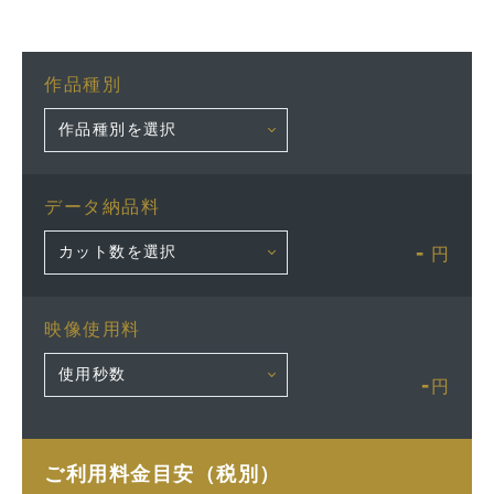
作品種別
データ納品料
-
円
映像使用料
-
円
ご利用料金目安（税別）