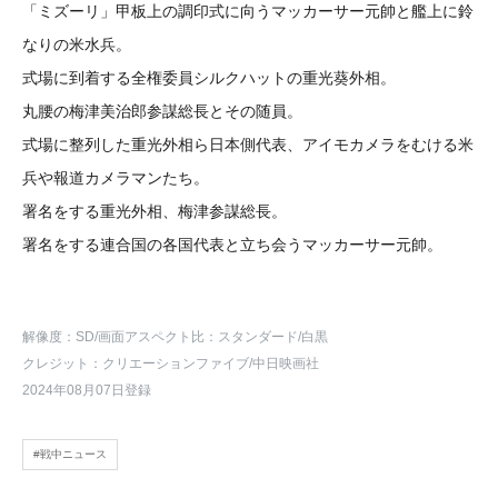
「ミズーリ」甲板上の調印式に向うマッカーサー元帥と艦上に鈴
なりの米水兵。
式場に到着する全権委員シルクハットの重光葵外相。
丸腰の梅津美治郎参謀総長とその随員。
式場に整列した重光外相ら日本側代表、アイモカメラをむける米
兵や報道カメラマンたち。
署名をする重光外相、梅津参謀総長。
署名をする連合国の各国代表と立ち会うマッカーサー元帥。
解像度：SD
/画面アスペクト比：スタンダード
/白黒
クレジット：クリエーションファイブ/中日映画社
2024年08月07日登録
#戦中ニュース