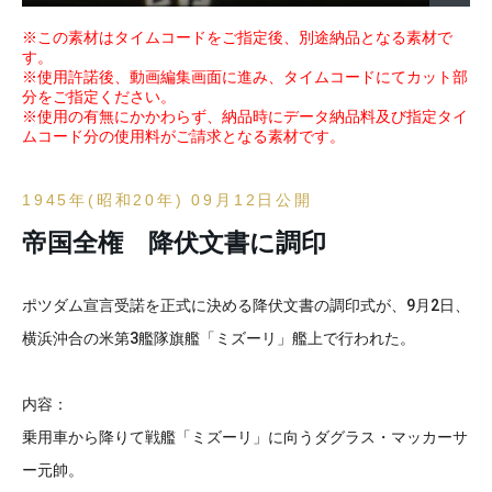
※この素材はタイムコードをご指定後、別途納品となる素材で
す。
※使用許諾後、動画編集画面に進み、タイムコードにてカット部
分をご指定ください。
※使用の有無にかかわらず、納品時にデータ納品料及び指定タイ
ムコード分の使用料がご請求となる素材です。
1945年(昭和20年) 09月12日公開
帝国全権 降伏文書に調印
ポツダム宣言受諾を正式に決める降伏文書の調印式が、9月2日、
横浜沖合の米第3艦隊旗艦「ミズーリ」艦上で行われた。
内容：
乗用車から降りて戦艦「ミズーリ」に向うダグラス・マッカーサ
ー元帥。