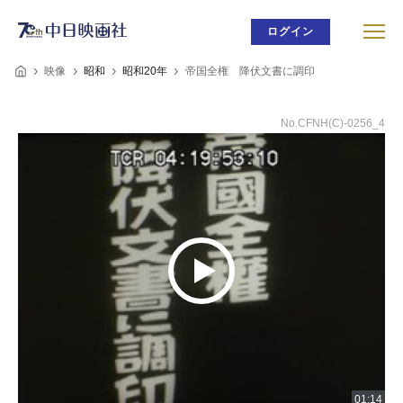
ログイン
映像
昭和
昭和20年
帝国全権 降伏文書に調印
No.CFNH(C)-0256_4