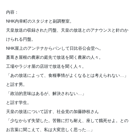
内容：
NHK
内幸町のスタジオと副調整室。
天皇放送の収録された円盤、天皇の放送とのアナウンスと針のか
けられる円盤。
NHK
屋上のアンテナからパンして日比谷公会堂へ。
藁葺き屋根の農家の庭先で放送を聞く農家の人々。
工場やラジオ屋の店頭で放送を聞く人々。
「あの放送によって、食糧事情がよくなるとは考えられない…」
と話す男。
「政治的意味はあるが、解決されない…」
と話す学生。
天皇の放送について話す、社会党の加藤静枝さん
「少なからず失望した。苦難に打ち耐え、座して餓死せよ。との
お言葉に聞こえて、私は大変悲しく思った…」