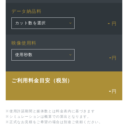
データ納品料
-
円
映像使用料
-
円
ご利用料金目安（税別）
-
円
※
使用許諾期間と媒体数とは料金表内に基づきます
※
シミュレーションは概算での算出となります。
※
正式なお見積をご希望の場合は別途ご依頼ください。