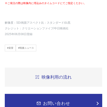
※ご発注の際は映像内に埋込みのタイムコードにてご指定ください。
解像度：SD
/画面アスペクト比：スタンダード
/白黒
クレジット：クリエーションファイブ/中日映画社
2025年06月08日登録
#皇室
#戦後ニュース
映像利用の流れ
お問い合わせ