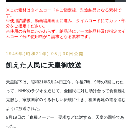
※この素材はタイムコードをご指定後、別途納品となる素材で
す。
※使用許諾後、動画編集画面に進み、タイムコードにてカット部
分をご指定ください。
※使用の有無にかかわらず、納品時にデータ納品料及び指定タイ
ムコード分の使用料がご請求となる素材です。
1946年(昭和21年) 05月30日公開
飢えた人民に天皇御放送
天皇陛下は、昭和21年5月24日正午、午後7時、9時の3回にわた
って、NHKのラジオを通じて、全国民に対し助け合って食糧難を
克服し、家族国家のうるわしい伝統に生き、祖国再建の道を進む
ように放送された。
5月19日の「食糧メーデー」要求などに対する、天皇の回答であ
った。