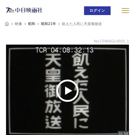
ログイン
映像
昭和
昭和21年
飢えた人民に天皇御放送
No.CFNH(G)-0020_1