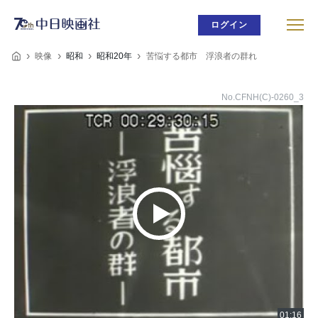
ログイン
映像
昭和
昭和20年
苦悩する都市 浮浪者の群れ
No.CFNH(C)-0260_3