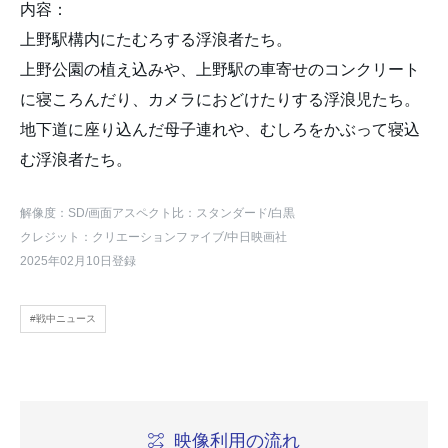
内容：
上野駅構内にたむろする浮浪者たち。
上野公園の植え込みや、上野駅の車寄せのコンクリート
に寝ころんだり、カメラにおどけたりする浮浪児たち。
地下道に座り込んだ母子連れや、むしろをかぶって寝込
む浮浪者たち。
解像度：SD
/画面アスペクト比：スタンダード
/白黒
クレジット：クリエーションファイブ/中日映画社
2025年02月10日登録
#戦中ニュース
映像利用の流れ