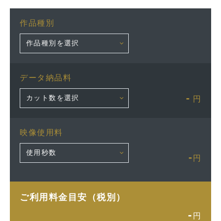
作品種別
データ納品料
-
円
映像使用料
-
円
ご利用料金目安（税別）
-
円