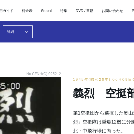
用ガイド
料金表
Global
特集
DVD / 書籍
お問い合わせ
詳細
No.CFNH(C)-0252_2
1945年(昭和20年) 06月09
義烈 空挺
第1空挺団から選抜した奥
烈」空挺隊は重爆12機に分
北・中飛行場に向った。