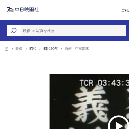
ご利
映像
昭和
昭和20年
義烈 空挺部隊