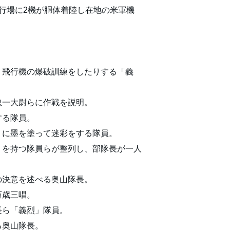
行場に2機が胴体着陸し在地の米軍機
、飛行機の爆破訓練をしたりする「義
忠一大尉らに作戦を説明。
する隊員。
うに墨を塗って迷彩をする隊員。
」を持つ隊員らが整列し、部隊長が一人
の決意を述べる奥山隊長。
万歳三唱。
長ら「義烈」隊員。
る奥山隊長。