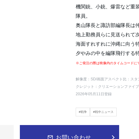
機関銃、小銃、爆雷など重
隊員。
奥山隊長と諏訪部編隊長は
地上勤務員らに見送られて
海面すれすれに沖縄に向う
夕やみの中を編隊飛行する
※ご発注の際は映像内のタイムコードに
解像度：SD
/画面アスペクト比：スタ
クレジット：クリエーションファイブ
2026年05月11日登録
#戦争
#戦中ニュース
お問い合わせ