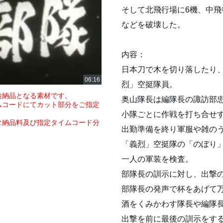
そして北飛行場に6機、中飛
などを破壊した。
内容：
日本刀で木を切り落したり
烈」空挺隊員。
途納品となる素材です。
奥山隊長は編隊長の諏訪部
ムコードにてカット部分をご指定
小隊ごとに作戦を打ち合せ
タ納品料及び指定タイムコード分
出勤準備を終り軍服や雑の
「義烈」空挺隊の「のぼり
一人の軍装を検査。
部隊長の訓示に対し、出撃
部隊長の発声で杯をあげて
酒をくみかわす隊長や編隊
出撃を前に最後の訓示をす