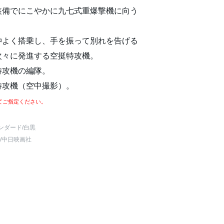
装備でにこやかに九七式重爆撃機に向う
仲よく搭乗し、手を振って別れを告げる
次々に発進する空挺特攻機。
特攻機の編隊。
特攻機（空中撮影）。
てご指定ください。
ンダード
/白黒
/中日映画社