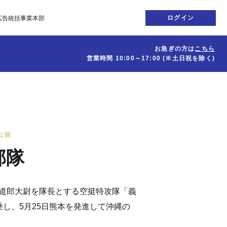
ログイン
広告統括事業本部
お急ぎの方は
こちら
営業時間
10:00～17:00
(※土日祝を除く)
日公開
部隊
山道郎大尉を隊長とする空挺特攻隊「義
乗し、5月25日熊本を発進して沖縄の