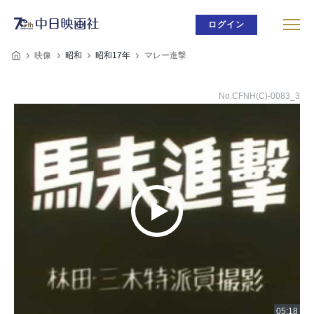
ログイン
映像
昭和
昭和17年
マレー進撃
No.CFNH(C)-0083_3