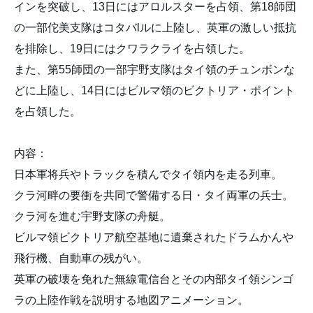
インを突破し、13日にはアロルスターを占領、第18師団
の一部佗美支隊はコタバlルに上陸し、英軍の激しい抵抗
を排除し、19日にはクワラクライを占領した。
また、第55師団の一部宇野支隊はタイ領のチュンボンな
どに上陸し、14日にはビルマ領のビクトリア・ポイント
を占領した。
内容：
日本軍将兵やトラックを積んでタイ領内を走る列車。
クラ河畔の要衝を共同で警備する日・タイ両軍の兵士。
クラ河を進む宇野支隊の舟艇。
ビルマ領ビクトリア航空基地に遺棄されたドラムかんや
飛行機、自動車の残がい。
英軍の破壊を免れた無線電信台とその内部タイ領シンゴ
ラの上陸作戦を説明する地図アニメーション。