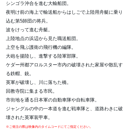
シンゴラ沖合を進む大輸船団。
夜明け前の海上で輸送船からはしごで上陸用舟艇に乗り
込む第5師団の将兵。
波をけって進む舟艇。
上陸地点の浜辺から見た職送船団。
上空を飛ぶ護衛の飛行機の編隊。
大砲を揚陸し、進撃する陸軍部隊。
ケダー州都アロルスター市内の破壊された家屋や散乱す
る鉄帽、銃。
英軍が破壊し、川に落ちた橋。
回教寺院に集まる市民。
市街地を通る日本軍の自動車隊や自転車隊。
ジャングルの中の一本道を進む戦車隊と、道路わきに破
壊された英軍装甲車。
※ご発注の際は映像内のタイムコードにてご指定ください。