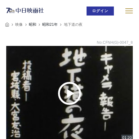
ログイン
映像
昭和
昭和21年
地下道の夜
No.CFNH(G)-0047_8