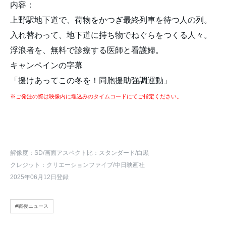
内容：
上野駅地下道で、荷物をかつぎ最終列車を待つ人の列。
入れ替わって、地下道に持ち物でねぐらをつくる人々。
浮浪者を、無料で診療する医師と看護婦。
キャンペインの字幕
「援けあってこの冬を！同胞援助強調運動」
※ご発注の際は映像内に埋込みのタイムコードにてご指定ください。
解像度：SD
/画面アスペクト比：スタンダード
/白黒
クレジット：クリエーションファイブ/中日映画社
2025年06月12日登録
#戦後ニュース