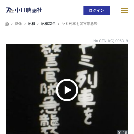
ログイン
映像
昭和
昭和22年
ヤミ列車を警官隊急襲
No.CFNH(G)-0063_9