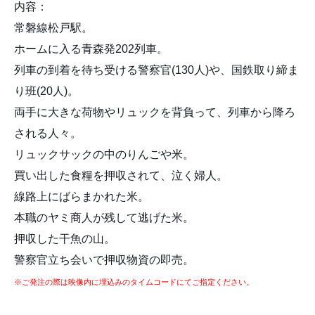
内容：
常磐線松戸駅。
ホームに入る青森発202列車。
列車の到着を待ち受ける警察官(130人)や、国鉄取り締ま
り班(20人)。
両手に大きな荷物やリュックを背負って、列車から降ろ
される人々。
リュックサックの中のりんごや米。
買い出した食糧を押収されて、泣く婦人。
線路上にばらまかれた米。
本職のヤミ商人が残して逃げた米。
押収した干魚の山。
警察官立ち会いで押収物資の即売。
※ご発注の際は映像内に埋込みのタイムコードにてご指定ください。