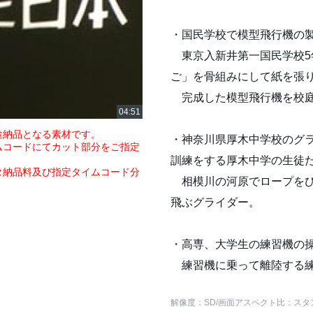
・国民学校で模型飛行機の
東京入新井第一国民学校5
ご」を骨組みにして紙を張
完成した模型飛行機を校庭
途納品となる素材です。
・神奈川県厚木中学校のグラ
ムコードにてカット部分をご指定
訓練をする厚木中学の生徒
タ納品料及び指定タイムコード分
相模川の河原でロープをひ
飛ぶグライダー。
・高専、大学生の練習機の操
練習機に乗って離陸する練
解像度：SD
/画面アスペクト比：スタ