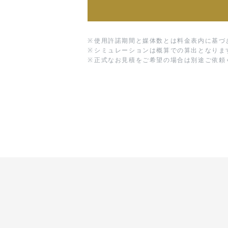
※
使用許諾期間と媒体数とは料金表内に基づ
※
シミュレーションは概算での算出となりま
※
正式なお見積をご希望の場合は別途ご依頼