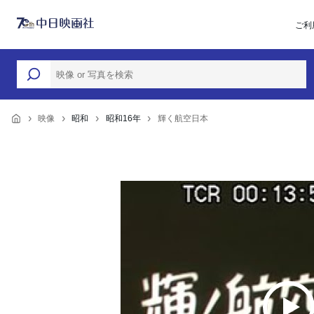
ご利
映像
昭和
昭和16年
輝く航空日本