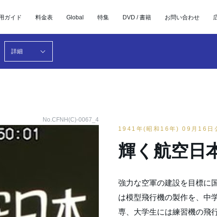
用ガイド
料金表
Global
特集
DVD / 書籍
お問い合わせ
詳細
No.CFNH(C)-0067_4
1941年(昭和16年) 09月16
輝く航空日
強力な空軍の建設を目標に
は模型飛行機の製作を、中
専、大学生には練習機の飛