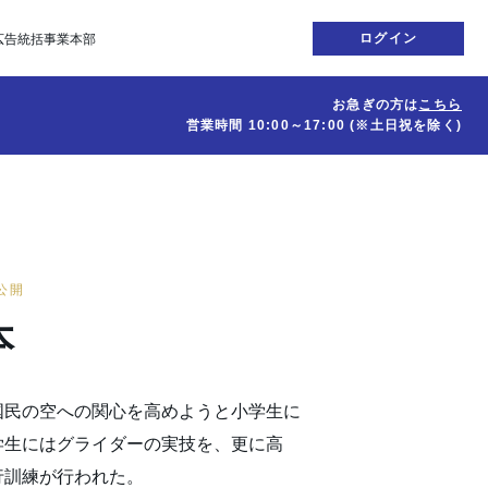
ログイン
広告統括事業本部
お急ぎの方は
こちら
営業時間
10:00～17:00
(※土日祝を除く)
日公開
本
国民の空への関心を高めようと小学生に
学生にはグライダーの実技を、更に高
行訓練が行われた。