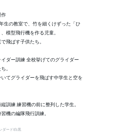
製作
年生の教室で、竹を細くけずった「ひ
り、模型飛行機を作る児童。
で飛ばす子供たち。
イダー訓練 全校挙げてのグライダー
たち。
いてグライダーを飛ばす中学生と空を
縦訓練 練習機の前に整列した学生。
習機の編隊飛行訓練。
ンダード
/白黒