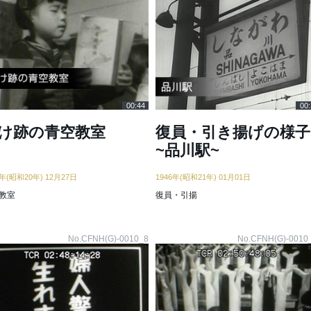
00:44
00:
け跡の青空教室
復員・引き揚げの様子
~品川駅~
5年(昭和20年) 12月27日
1946年(昭和21年) 01月01日
教室
復員・引揚
No.CFNH(G)-0010_8
No.CFNH(G)-0010