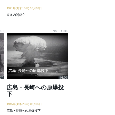
1941年(昭和16年) 10月18日
東条内閣成立
001
No.ED-010
07
01:00
広島・長崎への原爆投
下
1945年(昭和20年) 08月06日
広島・長崎への原爆投下