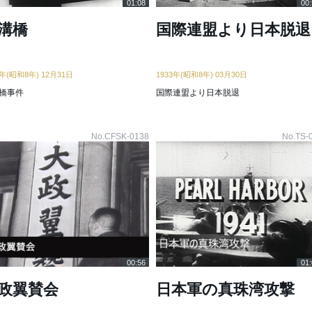
01:08
00:
溝橋
国際連盟より日本脱退
3年(昭和8年) 12月31日
1933年(昭和8年) 03月30日
橋事件
国際連盟より日本脱退
No.CFSK-0138
No.TS-
00:56
01:
政翼賛会
日本軍の真珠湾攻撃