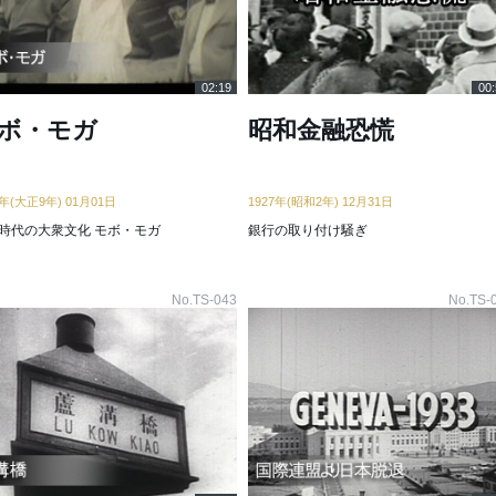
02:19
00:
ボ・モガ
昭和金融恐慌
0年(大正9年) 01月01日
1927年(昭和2年) 12月31日
時代の大衆文化 モボ・モガ
銀行の取り付け騒ぎ
No.TS-043
No.TS-