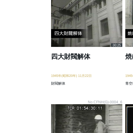
00:25
四大財閥解体
焼
1945年(昭和20年) 11月22日
194
財閥解体
青空
No.CFNH(G)-0004_6