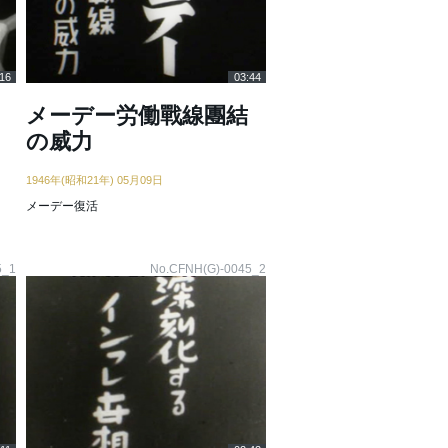
16
03:44
メーデー労働戰線團結
の威力
1946年(昭和21年) 05月09日
メーデー復活
5_1
No.CFNH(G)-0045_2