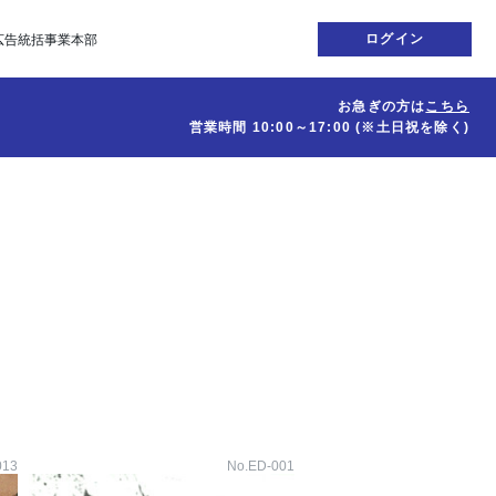
ログイン
広告統括事業本部
お急ぎの方は
こちら
営業時間
10:00～17:00
(※土日祝を除く)
。
013
No.ED-001