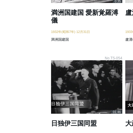
0:35
満洲国建国 愛新覚羅溥
盧
儀
1932年(昭和7年) 12月31日
193
満洲国建国
盧溝
No.TS-054
01:46
日独伊三国同盟
大