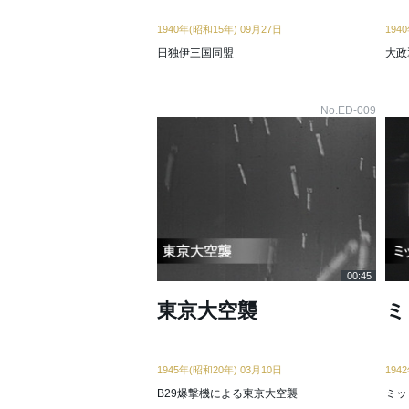
1940年(昭和15年) 09月27日
194
日独伊三国同盟
大政
No.ED-009
00:45
東京大空襲
ミ
1945年(昭和20年) 03月10日
194
B29爆撃機による東京大空襲
ミッ