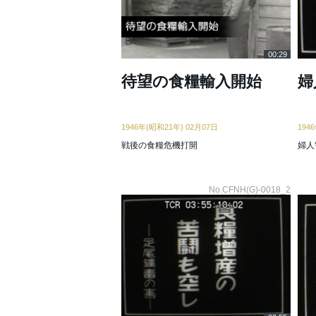
00:29
待望の食糧輸入開始
婦
1946年(昭和21年) 02月07日
194
戦後の食糧危機打開
婦人
No.CFNH(G)-0018_2