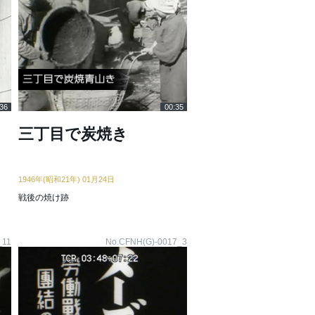
36
00:35
三丁目で炭焼き
1946年(昭和21年) 01月24日
戦後の焼け跡
_11
No.CFNH(G)-0017_3