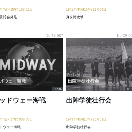
0年(昭和15年) 10月12日
1941年(昭和16年) 12月08日
翼賛会発足
真珠湾攻撃
No.TS-087
No.CF-0
05:34
01:
ッドウェー海戦
出陣学徒壮行会
2年(昭和17年) 05月30日
1943年(昭和18年) 10月31日
ドウェー海戦
出陣学徒壮行会