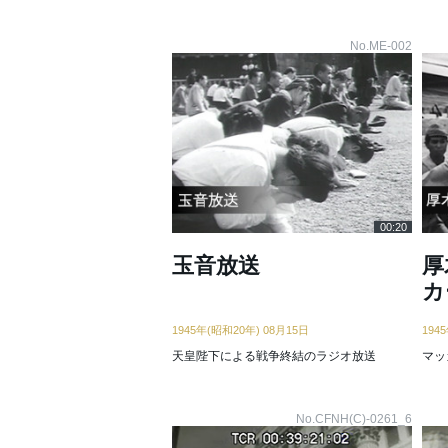
No.ME-002
00:20
玉音放送
厚
カ
1945年(昭和20年) 08月15日
194
天皇陛下による戦争終結のラジオ放送
マッ
No.CFNH(C)-0261_6