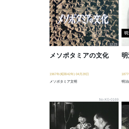
12:23
メソポタミアの文化
明
1967年(昭和42年) 04月28日
187
メソポタミア文明
明治
No.KG-0169