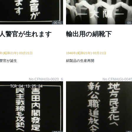
00:41
00:
人警官が生れます
輸出用の絹靴下
6年(昭和21年) 03月21日
1946年(昭和21年) 03月21日
警官が誕生
絹製品の生産再開
No.CFNH(G)-0020_6
No.CFNH(G)-004