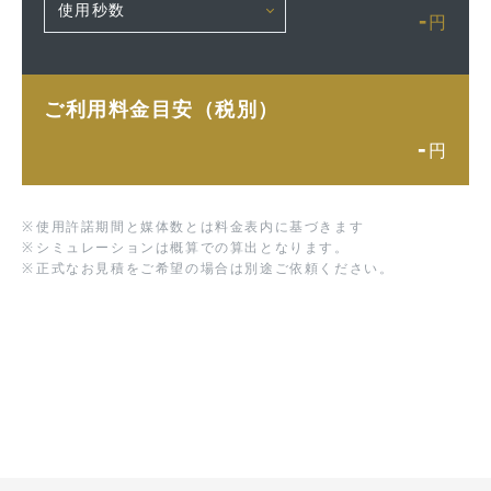
-
円
ご利用料金目安（税別）
-
円
※
使用許諾期間と媒体数とは料金表内に基づきます
※
シミュレーションは概算での算出となります。
※
正式なお見積をご希望の場合は別途ご依頼ください。