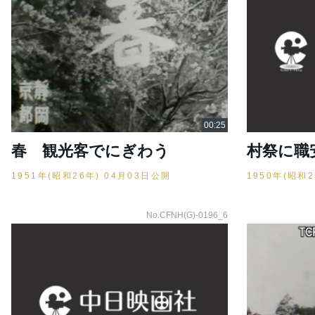
春 観光客でにぎわう
村祭に職
1951年(昭和26年) 04月03日公開
1950年(昭和
No.CFNH(G)-0196_6