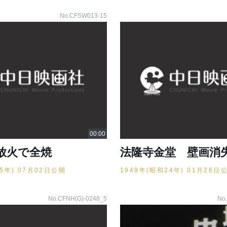
No.CFSW013-15
放火で全焼
法隆寺金堂 壁画消
25年) 07月02日公開
1949年(昭和24年) 01月26日
No.CFNH(G)-0248_5
No