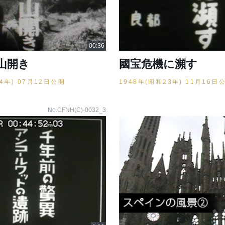
山開き
國宝危機に瀕す
24年) 07月12日公開
1948年(昭和23年) 11月16日
No.CFNH(C)-0032_3