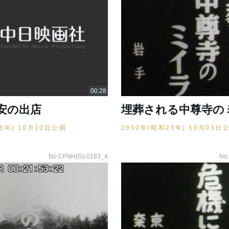
安の出店
埋葬される中尊寺の
25年) 10月10日公開
1950年(昭和25年) 10月03日
No.CFNH(G)-0183_4
No