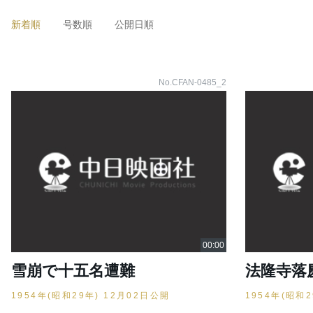
新着順
号数順
公開日順
No.CFAN-0485_2
雪崩で十五名遭難
法隆寺落
1954年(昭和29年) 12月02日公開
1954年(昭和