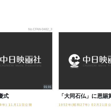
No.CFAN-0482_3
慶式
「大同石仏」に恩賜
29年) 11月11日公開
1952年(昭和27年) 02月21日