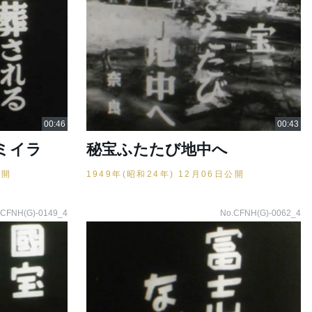
ミイラ
秘宝ふたたび地中へ
公開
1949年(昭和24年) 12月06日公開
.CFNH(G)-0149_4
No.CFNH(G)-0062_4