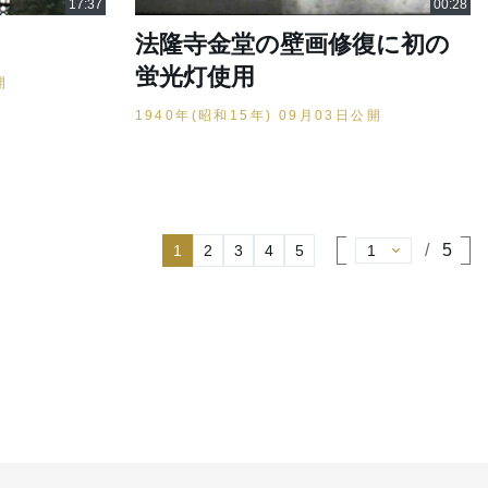
法隆寺金堂の壁画修復に初の
蛍光灯使用
開
1940年(昭和15年) 09月03日公開
5
1
2
3
4
5