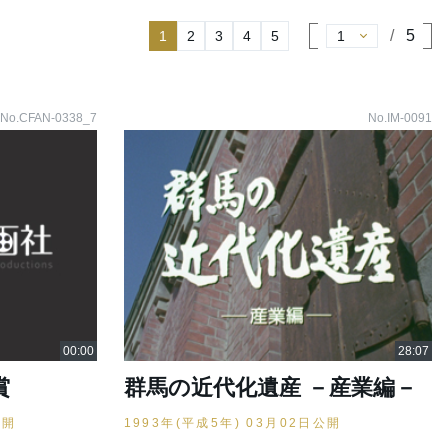
5
1
2
3
4
5
No.CFAN-0338_7
No.IM-0091
賞
群馬の近代化遺産 －産業編－
公開
1993年(平成5年) 03月02日公開