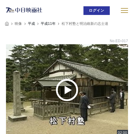
ログイン
映像
平成
平成11年
松下村塾と明治維新の志士達
No.ED-017