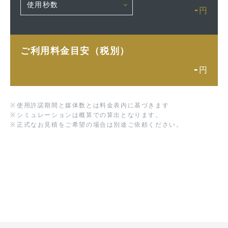
-
円
ご利用料金目安（税別）
-
円
※
使用許諾期間と媒体数とは料金表内に基づきます
※
シミュレーションは概算での算出となります。
※
正式なお見積をご希望の場合は別途ご依頼ください。