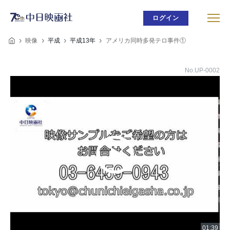
ログイン
映像
平成
平成13年
アメリカ同時多発テロ事件①
No.UP-0002