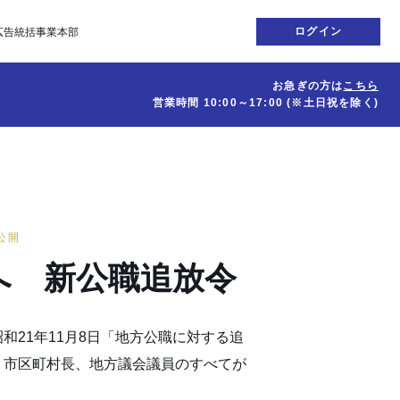
ログイン
広告統括事業本部
お急ぎの方は
こちら
営業時間
10:00～17:00
(※土日祝を除く)
日公開
へ 新公職追放令
和21年11月8日「地方公職に対する追
、市区町村長、地方議会議員のすべてが