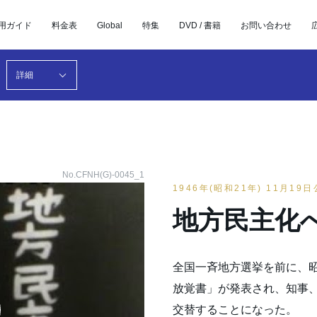
用ガイド
料金表
Global
特集
DVD / 書籍
お問い合わせ
詳細
No.CFNH(G)-0045_1
1946年(昭和21年) 11月19
地方民主化
全国一斉地方選挙を前に、昭
放覚書」が発表され、知事
交替することになった。