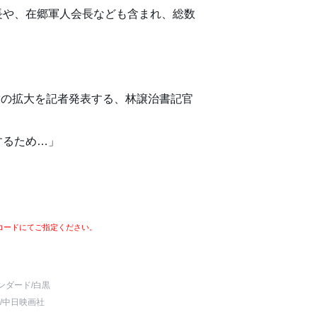
長や、在郷軍人会長なども含まれ、総数
追放の拡大を記者発表する、林譲治書記官
するため…」
コードにてご指定ください。
ンダード
/白黒
/中日映画社