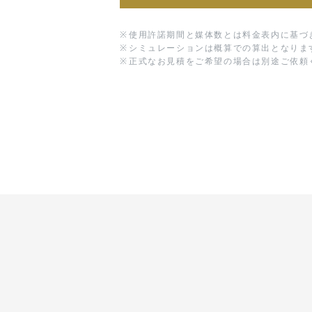
※
使用許諾期間と媒体数とは料金表内に基づ
※
シミュレーションは概算での算出となりま
※
正式なお見積をご希望の場合は別途ご依頼