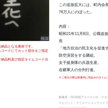
この追放拡大には、町内会
76万人にのぼった。
内容：
昭和21年11月8日、公職
長
途納品となる素材です。
「地方自治の民主化を促進
ムコードにてカット部分をご指定
防空演習をする隣組。
タ納品料及び指定タイムコード分
女子挺身隊の兵器生産。
在郷軍人の分列行進。
※ご発注の際は映像内に埋込みのタイム
解像度：SD
/画面アスペクト比：スタ
クレジット：クリエーションファイブ