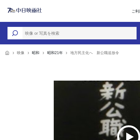
ご利
映像
昭和
昭和21年
地方民主化へ 新公職追放令