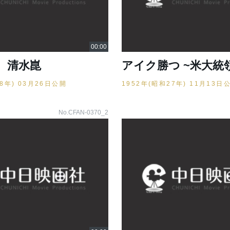
 清水崑
アイク勝つ ~米大統
28年) 03月26日公開
1952年(昭和27年) 11月13日
No.CFAN-0370_2