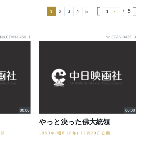
5
1
2
3
4
5
No.CFAN-0450_1
No.CFAN-0436_3
やっと決った佛大統領
公開
1953年(昭和28年) 12月29日公開