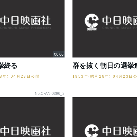
挙終る
群を抜く朝日の選挙
28年) 04月23日公開
1953年(昭和28年) 04月23日
No.CFAN-0396_2