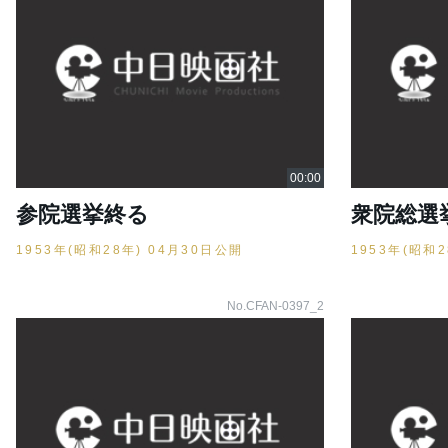
参院選挙終る
衆院総選
1953年(昭和28年) 04月30日公開
1953年(昭和
No.CFAN-0397_2