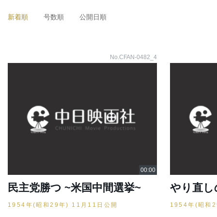
新着順
号数順
公開日順
No.CFAN-0482_4
民主党勝つ ~米国中間選挙~
やり直し
1954年(昭和29年) 11月11日公開
1954年(昭和