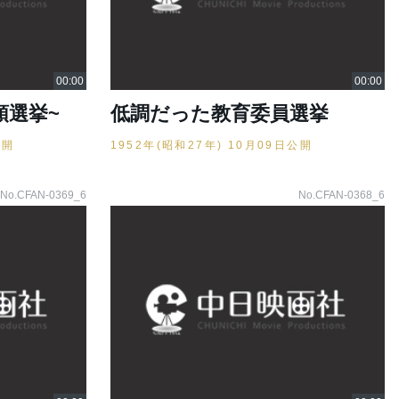
領選挙~
低調だった教育委員選挙
公開
1952年(昭和27年) 10月09日公開
No.CFAN-0369_6
No.CFAN-0368_6