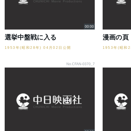
選挙中盤戦に入る
漫画の頁
1953年(昭和28年) 04月02日公開
1953年(昭和
No.CFAN-0370_7