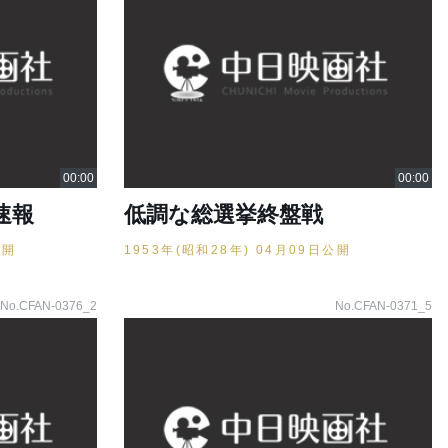
速報
低調な総選挙終盤戦
公開
1953年(昭和28年) 04月09日公開
No.CFAN-0376_2
No.CFAN-0371_5