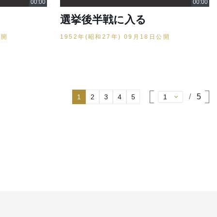
選挙後半戦に入る
公開
1952年(昭和27年) 09月18日公開
5
1
2
3
4
5