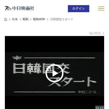
ログイン
映像
昭和
昭和40年
日韓国交スタート
No.0623_1