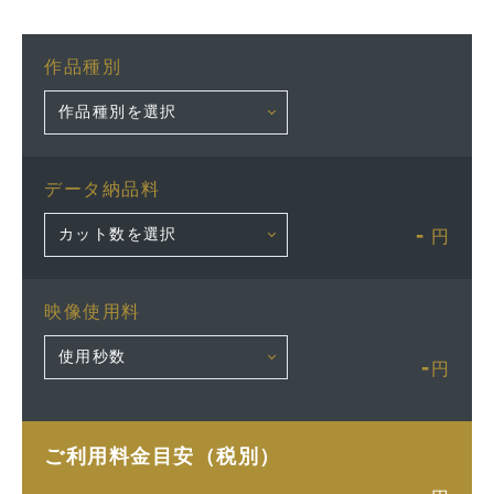
作品種別
データ納品料
-
円
映像使用料
-
円
ご利用料金目安（税別）