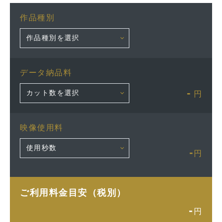
作品種別
データ納品料
-
円
映像使用料
-
円
ご利用料金目安（税別）
-
円