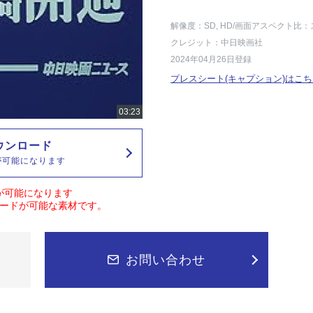
解像度：SD, HD
/画面アスペクト比：
クレジット：中日映画社
2024年04月26日登録
プレスシート(キャプション)はこち
ウンロード
が可能になります
が可能になります
ードが可能な素材です。
お問い合わせ