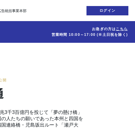
ログイン
広告統括事業本部
お急ぎの方は
こちら
営業時間
10:00～17:00
(※土日祝を除く)
日公開
通
1兆3千3百億円を投じて「夢の懸け橋」
国の人たちの願いであった本州と四国を
四国連絡橋・児島坂出ルート「瀬戸大