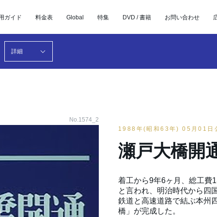
用ガイド
料金表
Global
特集
DVD / 書籍
お問い合わせ
詳細
No.1574_2
1988年(昭和63年) 05月01
瀬戸大橋開
着工から9年6ヶ月、総工費
と言われ、明治時代から四
鉄道と高速道路で結ぶ本州
橋」が完成した。