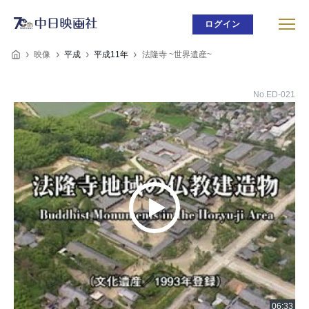
ログイン
映像
平成
平成11年
法隆寺 ~世界遺産~
No.ED-021