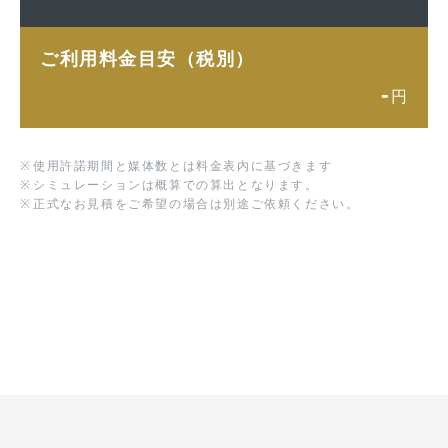
ご利用料金目安（税別）
-
円
※
使用許諾期間と媒体数とは料金表内に基づきます
※
シミュレーションは概算での算出となります。
※
正式なお見積をご希望の場合は別途ご依頼ください。