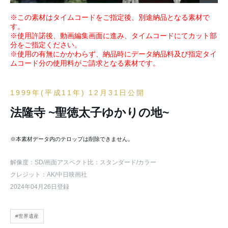
※この素材はタイムコードをご指定後、別途納品となる素材で
す。
※使用許諾後、動画編集画面に進み、タイムコードにてカット部
分をご指定ください。
※使用の有無にかかわらず、納品時にデータ納品料及び指定タイ
ムコード分の使用料がご請求となる素材です。
1999年(平成11年) 12月31日公開
法隆寺 ~聖徳太子ゆかりの地~
※本素材データ内のテロップは削除できません。
解像度：SD
/画面アスペクト比：スタンダード
/カラー
クレジット：AK/中日映画社
2024年04月26日登録
#世界遺産