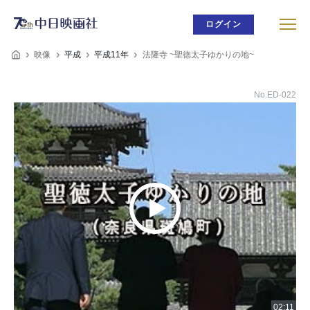
ログイン
映像
平成
平成11年
法隆寺 ~聖徳太子ゆかりの地~
No.ED-022