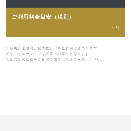
ご利用料金目安（税別）
-
円
※
使用許諾期間と媒体数とは料金表内に基づきます
※
シミュレーションは概算での算出となります。
※
正式なお見積をご希望の場合は別途ご依頼ください。