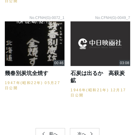
日公開
No.CFNH(G)-0072_1
No.CFNH(G)-0049_7
幾春別炭坑全焼す
石炭は出るか 高萩炭
鉱
1947年(昭和22年) 05月27
日公開
1946年(昭和21年) 12月17
日公開
前へ
次へ