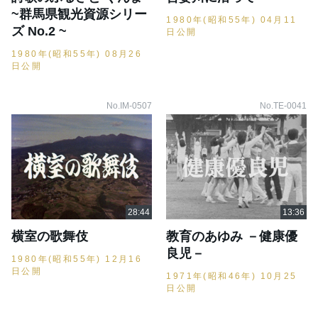
~群馬県観光資源シリー
1980年(昭和55年) 04月11
ズ No.2 ~
日公開
1980年(昭和55年) 08月26
日公開
No.IM-0507
No.TE-0041
横室の歌舞伎
教育のあゆみ －健康優
良児－
1980年(昭和55年) 12月16
日公開
1971年(昭和46年) 10月25
日公開