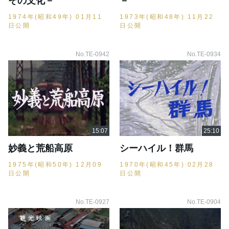
その文化－
－
1974年(昭和49年) 01月11
1973年(昭和48年) 11月22
日公開
日公開
No.TE-0942
No.TE-0934
妙義と荒船高原
シーハイル！群馬
1975年(昭和50年) 12月09
1970年(昭和45年) 02月28
日公開
日公開
No.TE-0927
No.TE-0904