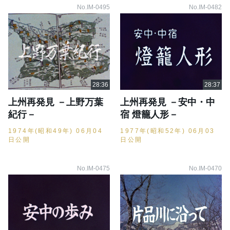
No.IM-0495
No.IM-0482
上州再発見 －上野万葉
上州再発見 －安中・中
紀行－
宿 燈籠人形－
1974年(昭和49年) 06月04
1977年(昭和52年) 06月03
日公開
日公開
No.IM-0475
No.IM-0470