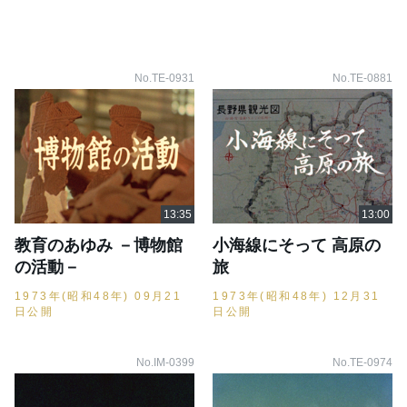
No.TE-0931
No.TE-0881
教育のあゆみ －博物館
小海線にそって 高原の
の活動－
旅
1973年(昭和48年) 09月21
1973年(昭和48年) 12月31
日公開
日公開
No.IM-0399
No.TE-0974