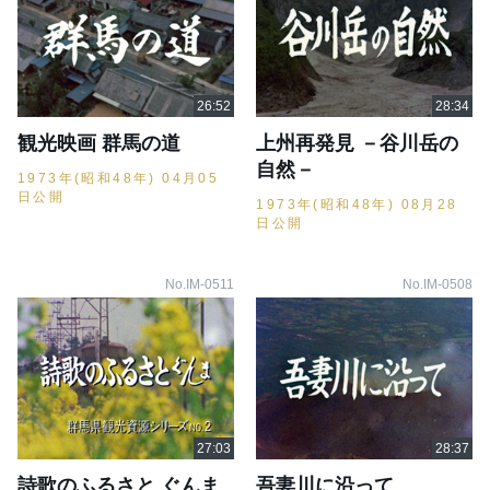
観光映画 群馬の道
上州再発見 －谷川岳の
自然－
1973年(昭和48年) 04月05
日公開
1973年(昭和48年) 08月28
日公開
No.IM-0511
No.IM-0508
詩歌のふるさと ぐんま
吾妻川に沿って