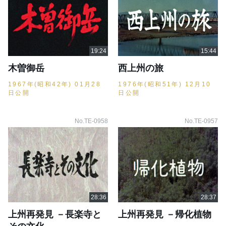
木曽御岳
西上州の旅
1967年(昭和42年) 01月28
1976年(昭和51年) 12月10
日公開
日公開
No.TE-0958
No.TE-0957
上州再発見 －長楽寺と
上州再発見 －帰化植物