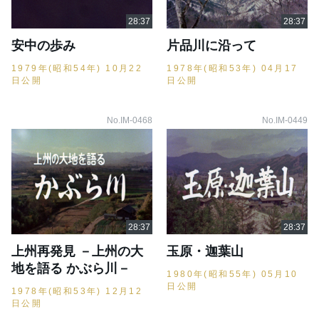
安中の歩み
片品川に沿って
1979年(昭和54年) 10月22
1978年(昭和53年) 04月17
日公開
日公開
No.IM-0468
No.IM-0449
上州再発見 －上州の大
玉原・迦葉山
地を語る かぶら川－
1980年(昭和55年) 05月10
日公開
1978年(昭和53年) 12月12
日公開