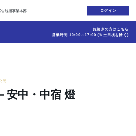
ログイン
広告統括事業本部
お急ぎの方は
こちら
営業時間
10:00～17:00
(※土日祝を除く)
日公開
－安中・中宿 燈