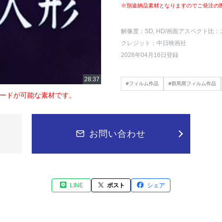
※別途納品素材となりますのでご発注の
解像度：SD, HD
/画面アスペクト比：
クレジット：中日映画社
2026年04月16日登録
#フィルム作品
#群馬県フィルム作品
ードが可能な素材です。
お問い合わせ
LINE
ポスト
シェア