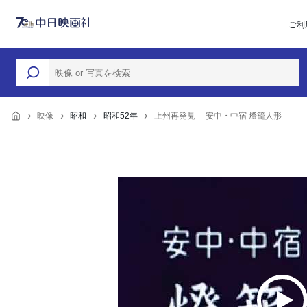
ご利
映像
昭和
昭和52年
上州再発見 －安中・中宿 燈籠人形－