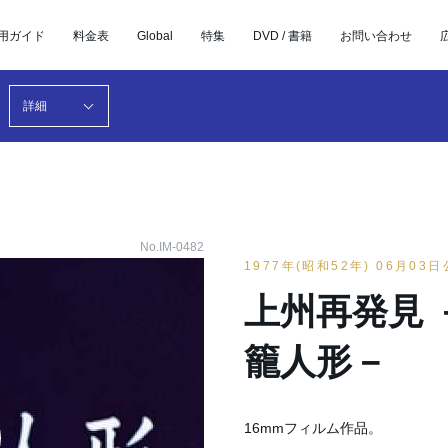
用ガイド
料金表
Global
特集
DVD / 書籍
お問い合わせ
詳細
No.IM-0482
1977年(昭和52年) 06月03
上州再発見 
籠人形－
16mmフィルム作品。