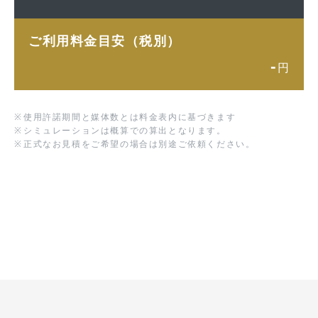
ご利用料金目安（税別）
-
円
※
使用許諾期間と媒体数とは料金表内に基づきます
※
シミュレーションは概算での算出となります。
※
正式なお見積をご希望の場合は別途ご依頼ください。