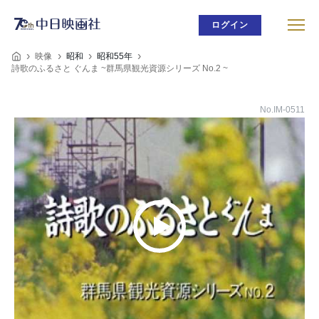
ログイン
映像
昭和
昭和55年
詩歌のふるさと ぐんま ~群馬県観光資源シリーズ No.2 ~
No.IM-0511