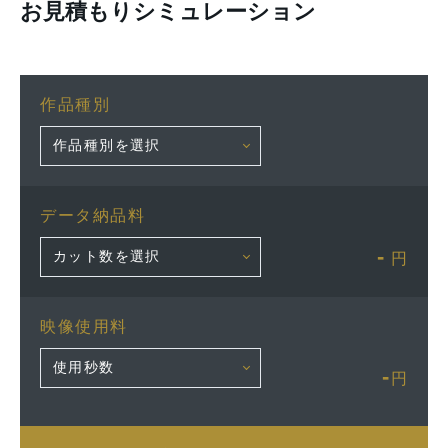
お見積もりシミュレーション
作品種別
データ納品料
-
円
映像使用料
-
円