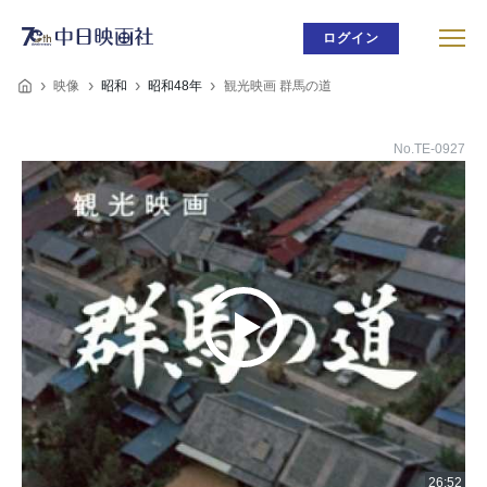
ログイン
映像
昭和
昭和48年
観光映画 群馬の道
No.TE-0927