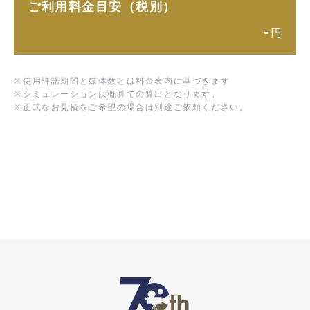
ご利用料金目安（税別）
-
円
※
使用許諾期間と媒体数とは料金表内に基づきます
※
シミュレーションは概算での算出となります。
※
正式なお見積をご希望の場合は別途ご依頼ください。