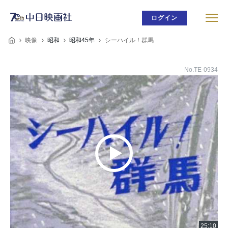
ログイン
映像
昭和
昭和45年
シーハイル！群馬
No.TE-0934