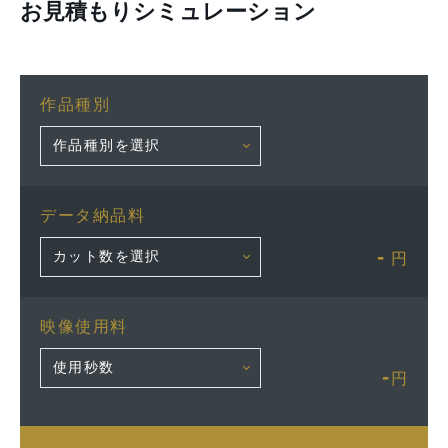
お見積もりシミュレーション
作品種別
データ納品料
-
円
映像使用料
-
円