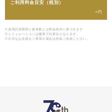
ご利用料金目安（税別）
-
円
※
使用許諾期間と媒体数とは料金表内に基づきます
※
シミュレーションは概算での算出となります。
※
正式なお見積をご希望の場合は別途ご依頼ください。