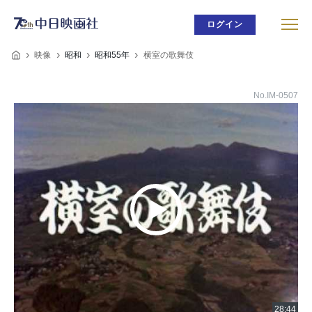
ログイン
映像
昭和
昭和55年
横室の歌舞伎
No.IM-0507