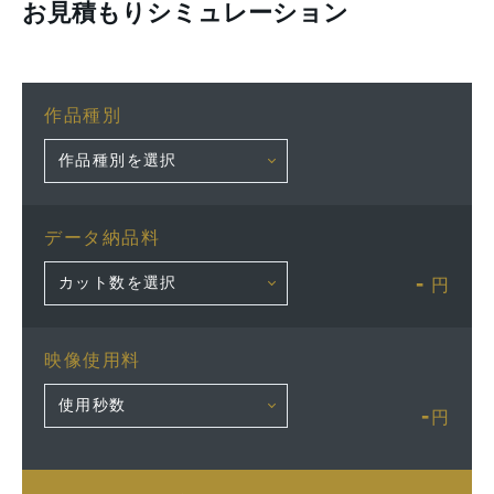
お見積もりシミュレーション
作品種別
データ納品料
-
円
映像使用料
-
円