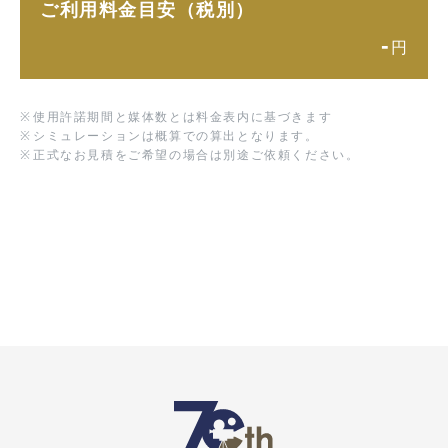
ご利用料金目安（税別）
-
円
※
使用許諾期間と媒体数とは料金表内に基づきます
※
シミュレーションは概算での算出となります。
※
正式なお見積をご希望の場合は別途ご依頼ください。