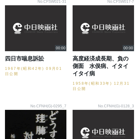
No.CFSW021-31
No.CFSW017-7
四日市喘息訴訟
高度経済成長期、負の
側面 水俣病、イタイ
1967年(昭和42年) 09月01
イタイ病
日公開
1958年(昭和33年) 12月31
日公開
No.CFNH(G)-0295_7
No.CFNH(G)-0128_3