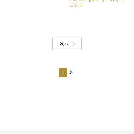
1972年(昭和47年) 01月15
日公開
次へ
1
2