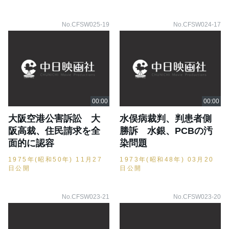
No.CFSW025-19
No.CFSW024-17
大阪空港公害訴訟 大
水俣病裁判、判患者側
阪高裁、住民請求を全
勝訴 水銀、PCBの汚
面的に認容
染問題
1975年(昭和50年) 11月27
1973年(昭和48年) 03月20
日公開
日公開
No.CFSW023-21
No.CFSW023-20