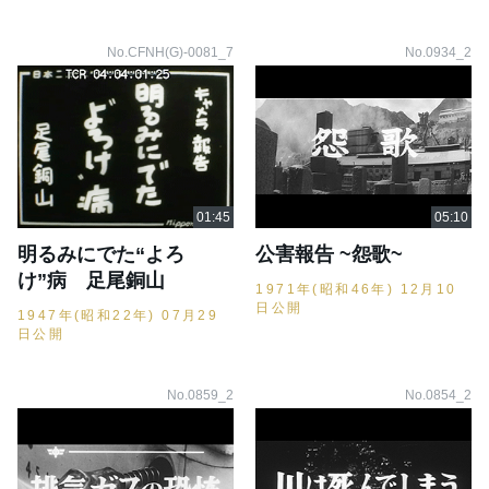
No.CFNH(G)-0081_7
No.0934_2
明るみにでた“よろ
公害報告 ~怨歌~
け”病 足尾銅山
1971年(昭和46年) 12月10
日公開
1947年(昭和22年) 07月29
日公開
No.0859_2
No.0854_2