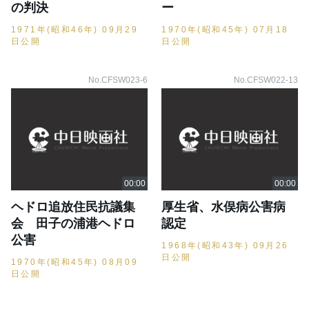
の判決
ー
1971年(昭和46年) 09月29
1970年(昭和45年) 07月18
日公開
日公開
No.CFSW023-6
No.CFSW022-13
ヘドロ追放住民抗議集
厚生省、水俣病公害病
会 田子の浦港ヘドロ
認定
公害
1968年(昭和43年) 09月26
日公開
1970年(昭和45年) 08月09
日公開