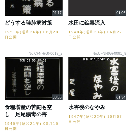
どうする珪肺病対策
水田に鉱毒流入
1951年(昭和26年) 08月28
1948年(昭和23年) 06月22
日公開
日公開
No.CFNH(G)-0018_2
No.CFNH(G)-0091_8
食糧増産の苦闘も空
水害後のなやみ
し 足尾鑛毒の害
1947年(昭和22年) 10月07
日公開
1946年(昭和21年) 05月16
日公開