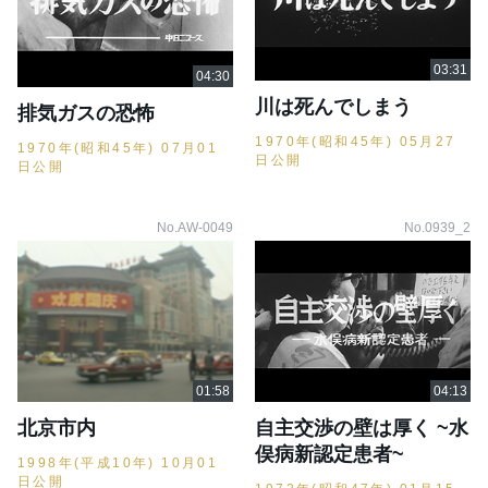
川は死んでしまう
排気ガスの恐怖
1970年(昭和45年) 05月27
1970年(昭和45年) 07月01
日公開
日公開
No.AW-0049
No.0939_2
北京市内
自主交渉の壁は厚く ~水
俣病新認定患者~
1998年(平成10年) 10月01
日公開