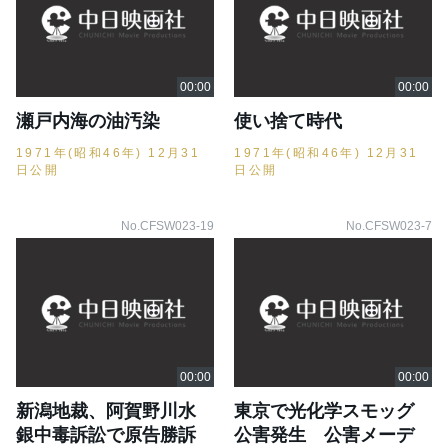
瀬戸内海の油汚染
使い捨て時代
1971年(昭和46年) 12月31
1971年(昭和46年) 12月31
日公開
日公開
No.CFSW023-19
No.CFSW023-7
新潟地裁、阿賀野川水
東京で光化学スモッグ
銀中毒訴訟で原告勝訴
公害発生 公害メーデ