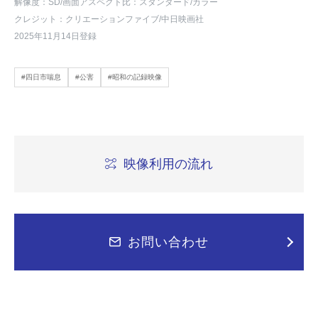
解像度：SD
/画面アスペクト比：スタンダード
/カラー
クレジット：クリエーションファイブ/中日映画社
2025年11月14日登録
#四日市喘息
#公害
#昭和の記録映像
映像利用の流れ
お問い合わせ