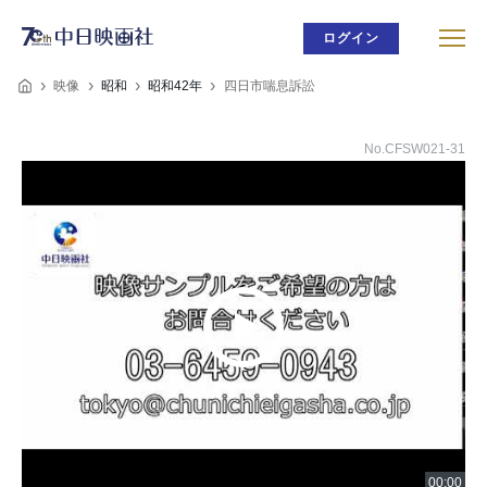
ログイン
映像
昭和
昭和42年
四日市喘息訴訟
No.CFSW021-31