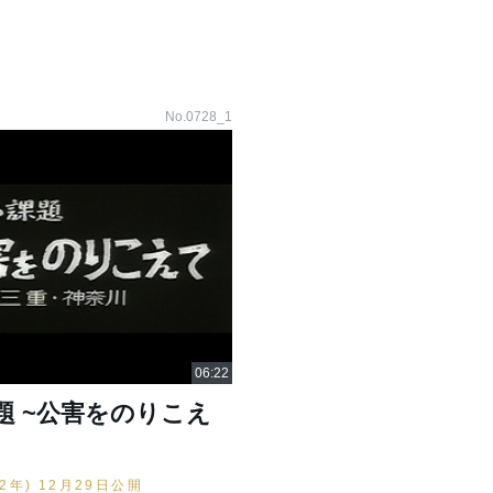
No.0728_1
題 ~公害をのりこえ
42年) 12月29日公開