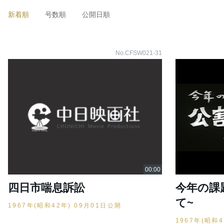
新着順
号数順
公開日順
No.CFSW021-31
四日市喘息訴訟
今年の課
て~
1967年(昭和42年) 09月01日公開
1967年(昭和