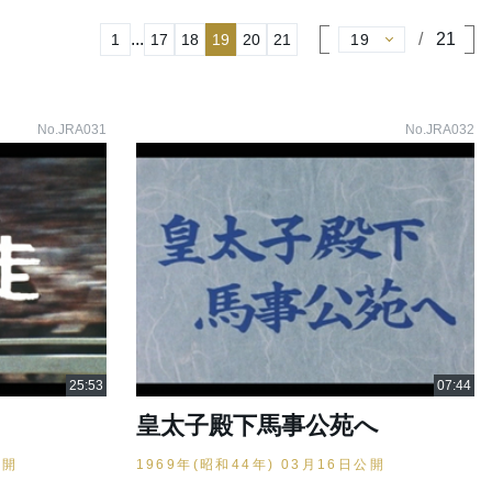
...
21
1
17
18
19
20
21
No.JRA031
No.JRA032
皇太子殿下馬事公苑へ
公開
1969年(昭和44年) 03月16日公開