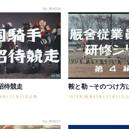
No.JRA036
招待競走
鞍と勒 ~そのつけ方
44年) 12月31日公開
1970年(昭和45年) 12月31日
No.JRA027