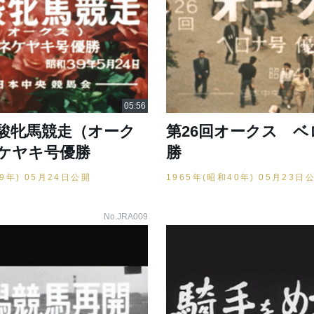
優駿牝馬競走（オーク
第26回オークス ベ
ケヤキ号優勝
勝
39年) 05月24日公開
1965年(昭和40年) 05月23日
No.JRA009