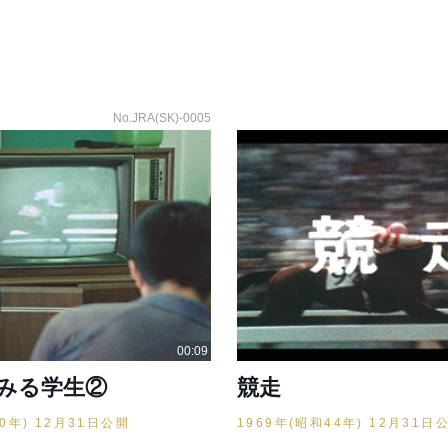
No.JRA(SK)-0005
みる学生②
競走
60年) 12月31日公開
1969年(昭和44年) 12月31日