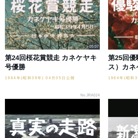
第24回桜花賞競走 カネケヤキ
第25回
号優勝
ス）カネ
1964年(昭和39年) 04月05日公開
1964年(昭和
No.JRA024