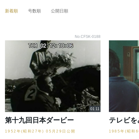
新着順
号数順
公開日順
No.CFSK-0188
第十九回日本ダービー
テレビを
1952年(昭和27年) 05月29日公開
1985年(昭和