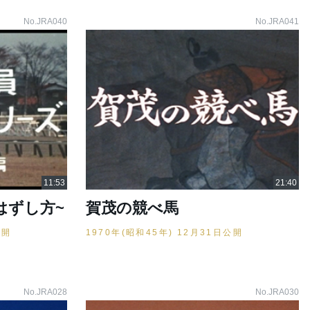
No.JRA040
No.JRA041
はずし方~
賀茂の競べ馬
公開
1970年(昭和45年) 12月31日公開
No.JRA028
No.JRA030