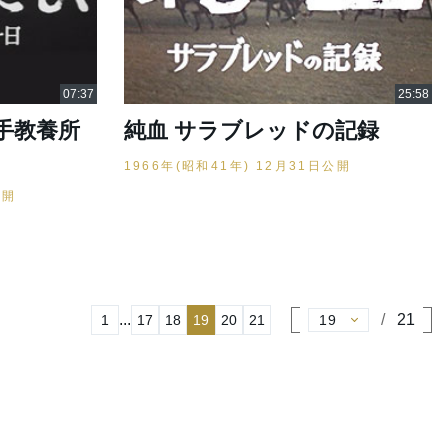
手教養所
純血 サラブレッドの記録
1966年(昭和41年) 12月31日公開
公開
...
21
1
17
18
19
20
21