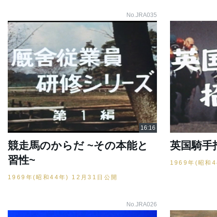
No.JRA035
競走馬のからだ ~その本能と
英国騎手
習性~
1969年(昭和
1969年(昭和44年) 12月31日公開
No.JRA026