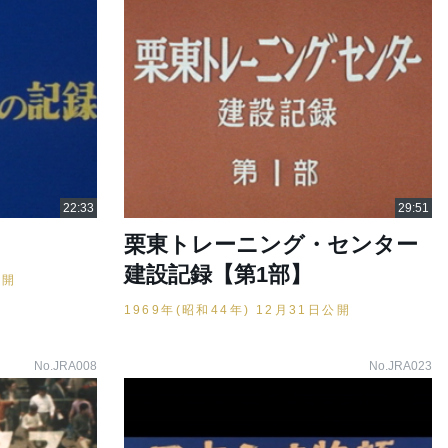
栗東トレーニング・センター
建設記録【第1部】
公開
1969年(昭和44年) 12月31日公開
No.JRA008
No.JRA023