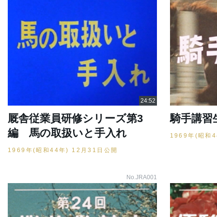
厩舎従業員研修シリーズ第3
騎手講習
編 馬の取扱いと手入れ
1969年(昭和
1969年(昭和44年) 12月31日公開
No.JRA001