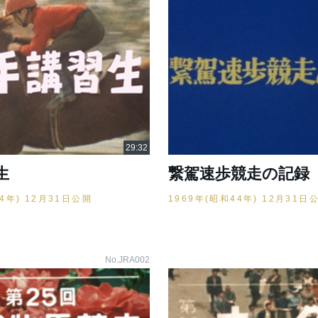
生
繋駕速歩競走の記録
44年) 12月31日公開
1969年(昭和44年) 12月31日
No.JRA002