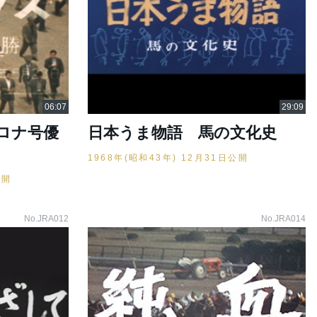
ロナ号優
日本うま物語 馬の文化史
1968年(昭和43年) 12月31日公開
公開
No.JRA012
No.JRA014