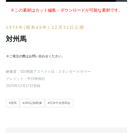
※この素材はカット編集・ダウンロードが可能な素材です。
1974年(昭和49年) 12月31日公開
対州馬
※ご発注の際はお問い合わせください。
解像度：SD
/画面アスペクト比：スタンダード
/カラー
クレジット：中日映画社
2025年12月17日登録
#競馬
#JRA記録映像
#日本中央競馬会