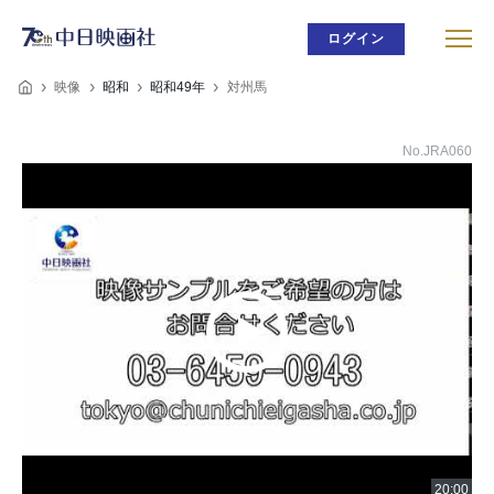
ログイン
映像
昭和
昭和49年
対州馬
No.JRA060