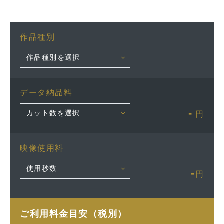
作品種別
データ納品料
-
円
映像使用料
-
円
ご利用料金目安（税別）