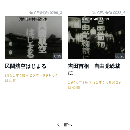
No.CFNH(G)-0296_3
No.CFNH(G)-0033_6
民間航空はじまる
吉田首相 自由党総裁
に
1951年(昭和26年) 09月04
日公開
1946年(昭和21年) 08月29
日公開
前へ