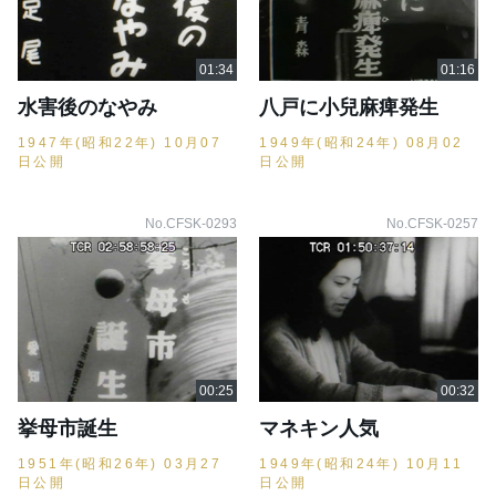
水害後のなやみ
八戸に小兒麻痺発生
1947年(昭和22年) 10月07
1949年(昭和24年) 08月02
日公開
日公開
No.CFSK-0293
No.CFSK-0257
挙母市誕生
マネキン人気
1951年(昭和26年) 03月27
1949年(昭和24年) 10月11
日公開
日公開