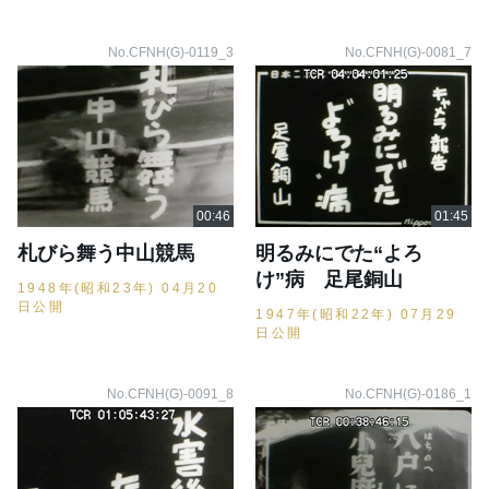
No.CFNH(G)-0119_3
No.CFNH(G)-0081_7
札びら舞う中山競馬
明るみにでた“よろ
け”病 足尾銅山
1948年(昭和23年) 04月20
日公開
1947年(昭和22年) 07月29
日公開
No.CFNH(G)-0091_8
No.CFNH(G)-0186_1