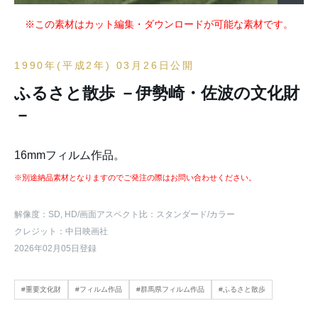
※この素材はカット編集・ダウンロードが可能な素材です。
1990年(平成2年) 03月26日公開
ふるさと散歩 －伊勢崎・佐波の文化財
－
16mmフィルム作品。
※別途納品素材となりますのでご発注の際はお問い合わせください。
解像度：SD, HD
/画面アスペクト比：スタンダード
/カラー
クレジット：中日映画社
2026年02月05日登録
#重要文化財
#フィルム作品
#群馬県フィルム作品
#ふるさと散歩