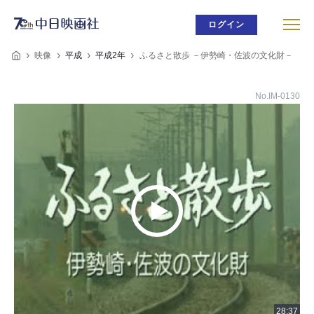
ログイン
映像
平成
平成2年
ふるさと散歩 －伊勢崎・佐波の文化財－
No.IM-0130