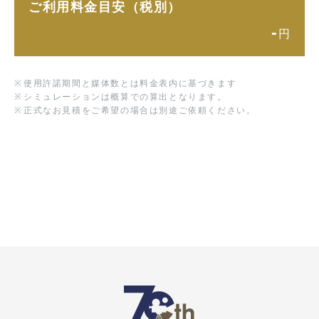
ご利用料金目安（税別）
-
円
※
使用許諾期間と媒体数とは料金表内に基づきます
※
シミュレーションは概算での算出となります。
※
正式なお見積をご希望の場合は別途ご依頼ください。