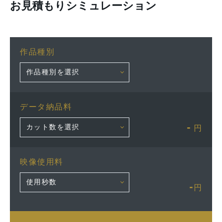
お見積もりシミュレーション
作品種別
データ納品料
-
円
映像使用料
-
円