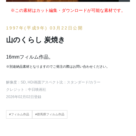
※この素材はカット編集・ダウンロードが可能な素材です。
1997年(平成9年) 03月22日公開
山のくらし 炭焼き
16mmフィルム作品。
※別途納品素材となりますのでご発注の際はお問い合わせください。
解像度：SD, HD
/画面アスペクト比：スタンダード
/カラー
クレジット：中日映画社
2026年02月02日登録
#フィルム作品
#群馬県フィルム作品