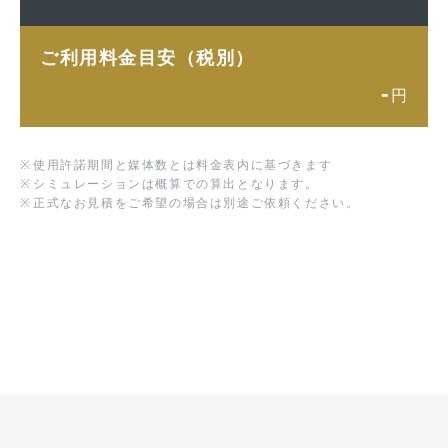
ご利用料金目安（税別）
-
円
※
使用許諾期間と媒体数とは料金表内に基づきます
※
シミュレーションは概算での算出となります。
※
正式なお見積をご希望の場合は別途ご依頼ください。