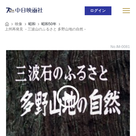
ログイン
映像
昭和
昭和50年
上州再発見 －三波山のふるさと 多野山地の自然－
No.IM-0081