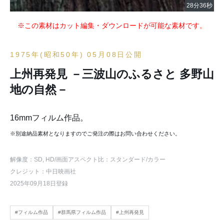
※この素材はカット編集・ダウンロードが可能な素材です。
1975年(昭和50年) 05月08日公開
上州再発見 －三波山のふるさと 多野山
地の自然－
16mmフィルム作品。
※別途納品素材となりますのでご発注の際はお問い合わせください。
解像度：SD, HD
/画面アスペクト比：スタンダード
/カラー
クレジット：中日映画社
2025年09月18日登録
#フィルム作品
#群馬県フィルム作品
#上州再発見