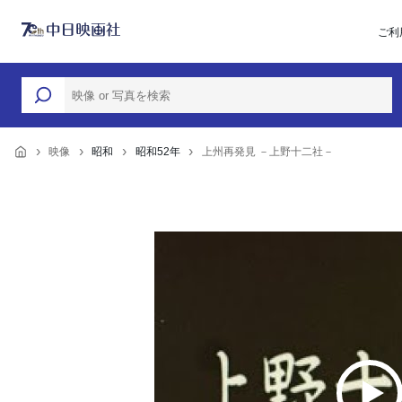
ご利
映像
昭和
昭和52年
上州再発見 －上野十二社－