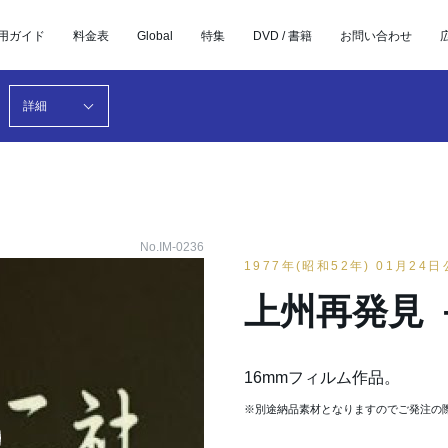
用ガイド
料金表
Global
特集
DVD / 書籍
お問い合わせ
詳細
No.IM-0236
1977年(昭和52年) 01月24
上州再発見 
16mmフィルム作品。
※別途納品素材となりますのでご発注の