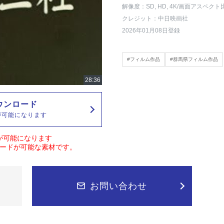
解像度：SD, HD, 4K
/画面アスペクト
クレジット：中日映画社
2026年01月08日登録
#フィルム作品
#群馬県フィルム作品
ウンロード
が可能になります
が可能になります
ードが可能な素材です。
お問い合わせ