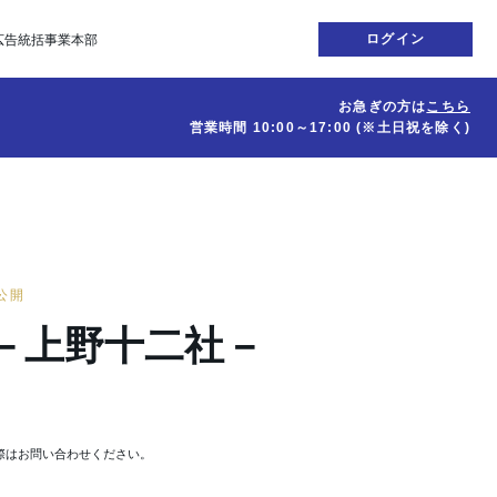
ログイン
広告統括事業本部
お急ぎの方は
こちら
営業時間
10:00～17:00
(※土日祝を除く)
日公開
－上野十二社－
際はお問い合わせください。