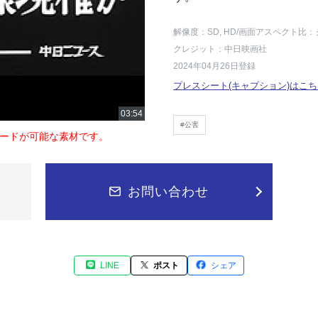
解像度：SD, HD
/画面アスペクト比：
クレジット：中日映画社
2024年04月26日登録
プレスシート(キャプション)はこち
#公害
ードが可能な素材です。
お問い合わせ
LINE
ポスト
シェア