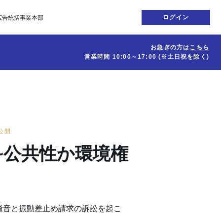
ログイン
広告統括事業本部
お急ぎの方は
こちら
営業時間
10:00～17:00
(※土日祝を除く)
日公開
~公共性か環境権
騒音と振動差止め請求の訴訟を起こ