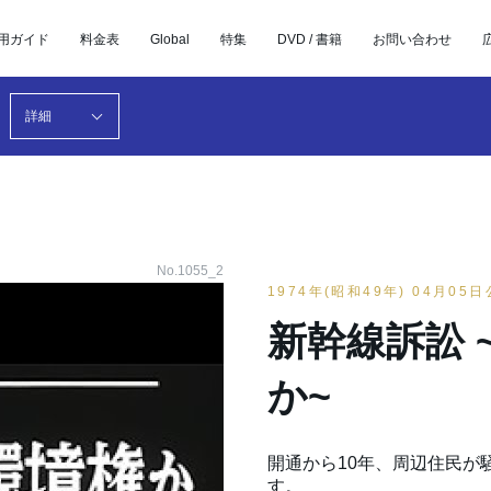
用ガイド
料金表
Global
特集
DVD / 書籍
お問い合わせ
詳細
No.1055_2
1974年(昭和49年) 04月05
新幹線訴訟 
か~
開通から10年、周辺住民が
す。