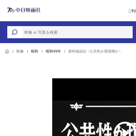
ご利
映像
昭和
昭和49年
新幹線訴訟 ~公共性か環境権か~